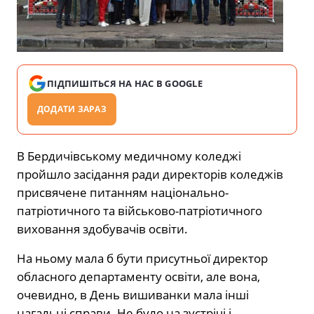
ПІДПИШІТЬСЯ НА НАС В GOOGLE
ДОДАТИ ЗАРАЗ
В Бердичівському медичному коледжі
пройшло засідання ради директорів коледжів
присвячене питанням національно-
патріотичного та військово-патріотичного
виховання здобувачів освіти.
На ньому мала б бути присутньої директор
обласного департаменту освіти, але вона,
очевидно, в День вишиванки мала інші
нагальні справи. Не було на зустрічі і