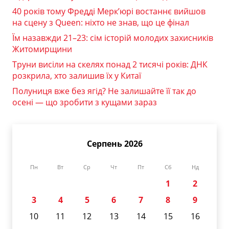
40 років тому Фредді Мерк’юрі востаннє вийшов
на сцену з Queen: ніхто не знав, що це фінал
Їм назавжди 21–23: сім історій молодих захисників
Житомирщини
Труни висіли на скелях понад 2 тисячі років: ДНК
розкрила, хто залишив їх у Китаї
Полуниця вже без ягід? Не залишайте її так до
осені — що зробити з кущами зараз
Серпень 2026
Пн
Вт
Ср
Чт
Пт
Сб
Нд
1
2
3
4
5
6
7
8
9
10
11
12
13
14
15
16