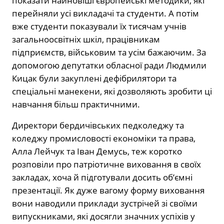
показати найновіші європейські методики, які
перейняли усі викладачі та студенти. А потім
вже студенти показували їх тисячам учнів
загальноосвітніх шкіл, працівникам
підприємств, військовим та усім бажаючим. За
допомогою депутатки обласної ради Людмили
Кицак були закуплені дефібрилятори та
спеціальні манекени, які дозволяють зробити ці
навчання більш практичними.
Директори бердичівських педколеджу та
коледжу промисловості економіки та права,
Алла Лейчук та Іван Демусь, теж коротко
розповіли про патріотичне виховання в своїх
закладах, хоча й підготували досить об’ємні
презентації. Як дуже вагому форму виховання
вони наводили приклади зустрічей зі своїми
випускниками, які досягли значних успіхів у