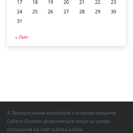
17
18
19
20
21
22
23
24
25
26
27
28
29
30
31
« Лип
© Використання матеріалів з інтернет-видання
Субота Онлайн дозволяється лише за умови
посилання на сайт subota.online