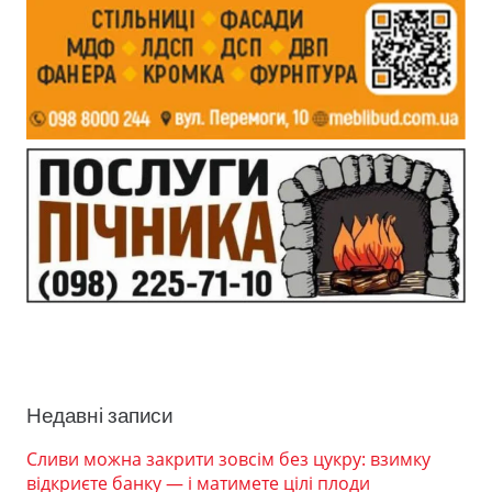
Недавні записи
Сливи можна закрити зовсім без цукру: взимку
відкриєте банку — і матимете цілі плоди