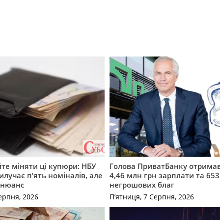
те міняти ці купюри: НБУ
Голова ПриватБанку отримав
илучає п’ять номіналів, але
4,46 млн грн зарплати та 653
 нюанс
негрошових благ
ерпня, 2026
П’ятниця, 7 Серпня, 2026