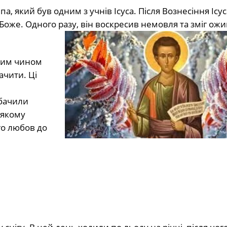
а, який був одним з учнів Ісуса. Після Вознесіння Ісус
оже. Одного разу, він воскресив немовля та зміг ож
вним чином
ачити. Ці
 бачили
 якому
го любов до