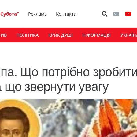
“Субота”
Реклама
Контакти
ЗИВ
ПОЛІТИКА
КРИК ДУШІ
ІНФОРМАЦІЯ
УКРАЇН
іпа. Що потрібно зробит
а що звернути увагу