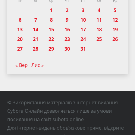
Пн
Вт
Ср
Чт
Пт
Сб
Нд
1
2
3
4
5
6
7
8
9
10
11
12
13
14
15
16
17
18
19
20
21
22
23
24
25
26
27
28
29
30
31
« Вер
Лис »
© Використання матеріалів з інтернет-видання
Субота Онлайн дозволяється лише за умови
посилання на сайт subota.online
Для інтернет-видань обов’язкове пряме, відкрите