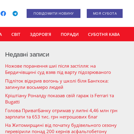
ПОВІДОМИТИ НОВИНУ
МОЯ СУБОТА
А
СВІТ
ЗДОРОВ’Я
ПОРАДИ
СУБОТНЯ КАВА
Недавні записи
Ножове поранення шиї після застілля: на
Бердичівщині суд взяв під варту підозрюваного
Підліток відкрив вогонь у школі біля Бангкока:
загинули восьмеро людей
Кріштіану Роналду показав свій гараж із Ferrari та
Bugatti
Голова ПриватБанку отримав у липні 4,46 млн грн
зарплати та 653 тис. грн негрошових благ
На Житомирщині від початку будівельного сезону
перевірили понад 200 кернів асфальтобетону