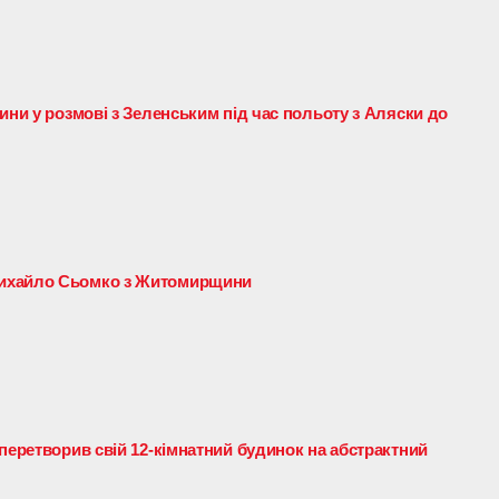
ини у розмові з Зеленським під час польоту з Аляски до
ихайло Сьомко з Житомирщини
перетворив свій 12-кімнатний будинок на абстрактний