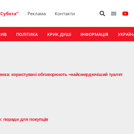
“Субота”
Реклама
Контакти
ЗИВ
ПОЛІТИКА
КРИК ДУШІ
ІНФОРМАЦІЯ
УКРАЇН
ченка: користувачі обговорюють «найсмердючіший туалет
ю: поради для покупців