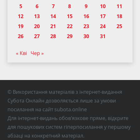
5
6
7
8
9
10
11
12
13
14
15
16
17
18
19
20
21
22
23
24
25
26
27
28
29
30
31
« Кві
Чер »
© Використання матеріалів з інтернет-видання
Субота Онлайн дозволяється лише за умови
посилання на сайт subota.online
Для інтернет-видань обов’язкове пряме, відкрите
для пошукових систем гіперпосилання у першому
абзаці на конкретний матеріал.