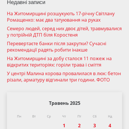
Недавні записи
На Житомирщині розшукують 17-річну Світлану
Ромащенко: має два татуювання на руках
Семеро людей, серед них двоє дітей, травмувалися
у потрійній ДТП біля Коростеня
Перевертаєте банки після закрутки? Сучасні
рекомендації радять робити інакше
На Житомирщині за добу сталося 11 пожеж на
відкритих територіях: горіли трава і сміття
У центрі Малина корова провалилася в люк: бетон
різали, арматуру відгинали три години. ФОТО
Травень 2025
Пн
Вт
Ср
Чт
Пт
Сб
Нд
1
2
3
4