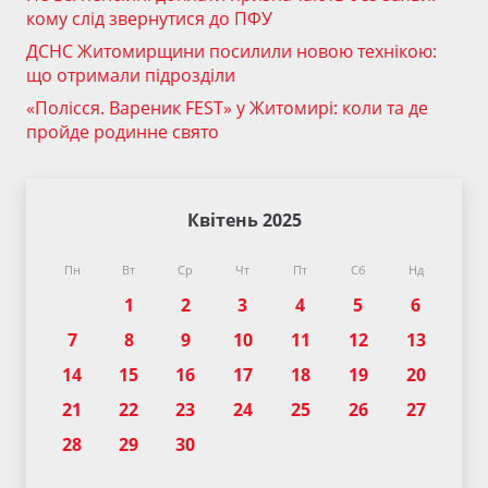
кому слід звернутися до ПФУ
ДСНС Житомирщини посилили новою технікою:
що отримали підрозділи
«Полісся. Вареник FEST» у Житомирі: коли та де
пройде родинне свято
Квітень 2025
Пн
Вт
Ср
Чт
Пт
Сб
Нд
1
2
3
4
5
6
7
8
9
10
11
12
13
14
15
16
17
18
19
20
21
22
23
24
25
26
27
28
29
30