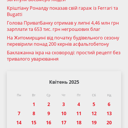
Кріштіану Роналду показав свій гараж із Ferrari та
Bugatti
Голова ПриватБанку отримав у липні 4,46 млн грн
зарплати та 653 тис. грн негрошових благ
На Житомирщині від початку будівельного сезону
перевірили понад 200 кернів асфальтобетону
Баклажанна ікра на сковороді: простий рецепт без
тривалого уварювання
Квітень 2025
Пн
Вт
Ср
Чт
Пт
Сб
Нд
1
2
3
4
5
6
7
8
9
10
11
12
13
14
15
16
17
18
19
20