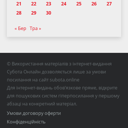
21
22
23
24
25
26
27
28
29
30
« Бер
Тра »
© Використання матеріалів з інтернет-видання
Субота Онлайн дозволяється лише за умови
посилання на сайт subota.online
Для інтернет-видань обов’язкове пряме, відкрите
для пошукових систем гіперпосилання у першому
абзаці на конкретний матеріал.
Умови договору оферти
Конфіденційність