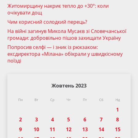
Житомирщину накриє тепло до +30°: коли
очікувати дощ
Чим корисний солодкий перець?
На війні загинув Микола Мусаєв зі Словечанської
громади: добровільно пішов захищати Україну
Попросив селфі — і зник із рюкзаком:
ексдиректора «Мілана» обікрали у швидкісному
поїзді
Жовтень 2023
Пн
Вт
Ср
Чт
Пт
Сб
Нд
1
2
3
4
5
6
7
8
9
10
11
12
13
14
15