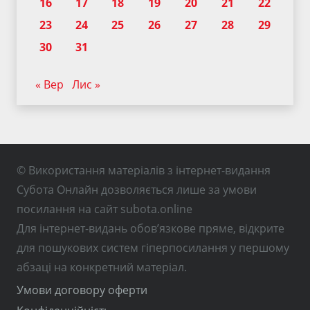
16
17
18
19
20
21
22
23
24
25
26
27
28
29
30
31
« Вер
Лис »
© Використання матеріалів з інтернет-видання
Субота Онлайн дозволяється лише за умови
посилання на сайт subota.online
Для інтернет-видань обов’язкове пряме, відкрите
для пошукових систем гіперпосилання у першому
абзаці на конкретний матеріал.
Умови договору оферти