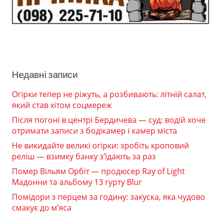
Недавні записи
Огірки тепер не ріжуть, а розбивають: літній салат,
який став хітом соцмереж
Після погоні в центрі Бердичева — суд: водій хоче
отримати записи з бодікамер і камер міста
Не викидайте великі огірки: зробіть кроповий
реліш — взимку банку з’їдають за раз
Помер Вільям Орбіт — продюсер Ray of Light
Мадонни та альбому 13 гурту Blur
Помідори з перцем за годину: закуска, яка чудово
смакує до м’яса