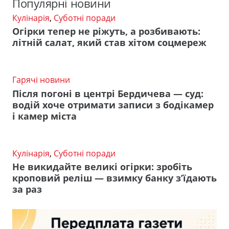
Популярні новини
Кулінарія
,
Суботні поради
Огірки тепер не ріжуть, а розбивають:
літній салат, який став хітом соцмереж
Гарячі новини
Після погоні в центрі Бердичева — суд:
водій хоче отримати записи з бодікамер
і камер міста
Кулінарія
,
Суботні поради
Не викидайте великі огірки: зробіть
кроповий реліш — взимку банку з’їдають
за раз