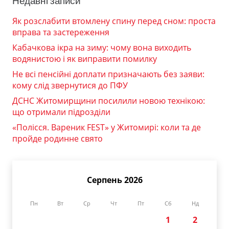
Недавні записи
Як розслабити втомлену спину перед сном: проста
вправа та застереження
Кабачкова ікра на зиму: чому вона виходить
водянистою і як виправити помилку
Не всі пенсійні доплати призначають без заяви:
кому слід звернутися до ПФУ
ДСНС Житомирщини посилили новою технікою:
що отримали підрозділи
«Полісся. Вареник FEST» у Житомирі: коли та де
пройде родинне свято
Серпень 2026
Пн
Вт
Ср
Чт
Пт
Сб
Нд
1
2