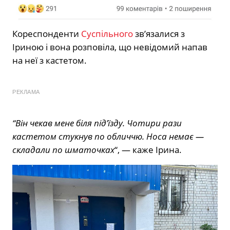
Кореспонденти
Суспільного
зв’язалися з
Іриною і вона розповіла, що невідомий напав
на неї з кастетом.
РЕКЛАМА
“Він чекав мене біля під’їзду. Чотири рази
кастетом стукнув по обличчю. Носа немає —
складали по шматочках
“, — каже Ірина.