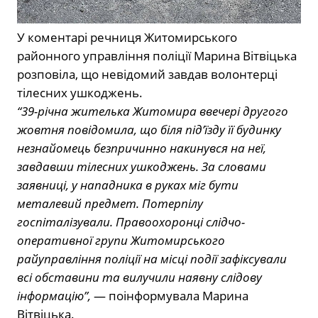
У коментарі речниця Житомирського
районного управління поліції Марина Вітвіцька
розповіла, що невідомий завдав волонтерці
тілесних ушкоджень.
“39-річна жителька Житомира ввечері другого
жовтня повідомила, що біля під’їзду її будинку
незнайомець безпричинно накинувся на неї,
завдавши тілесних ушкоджень. За словами
заявниці, у нападника в руках міг бути
металевий предмет. Потерпілу
госпіталізували. Правоохоронці слідчо-
оперативної групи Житомирського
райуправління поліції на місці події зафіксували
всі обставини та вилучили наявну слідову
інформацію”,
— поінформувала Марина
Вітвіцька.