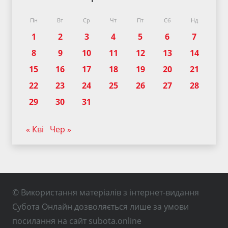
Пн
Вт
Ср
Чт
Пт
Сб
Нд
1
2
3
4
5
6
7
8
9
10
11
12
13
14
15
16
17
18
19
20
21
22
23
24
25
26
27
28
29
30
31
« Кві
Чер »
© Використання матеріалів з інтернет-видання
Субота Онлайн дозволяється лише за умови
посилання на сайт subota.online