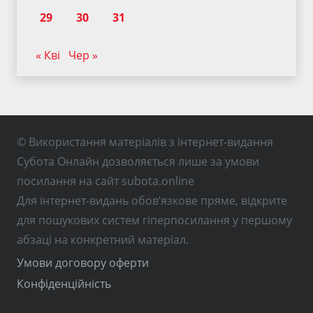
29
30
31
« Кві
Чер »
© Використання матеріалів з інтернет-видання
Субота Онлайн дозволяється лише за умови
посилання на сайт subota.online
Для інтернет-видань обов’язкове пряме, відкрите
для пошукових систем гіперпосилання у першому
абзаці на конкретний матеріал.
Умови договору оферти
Конфіденційність