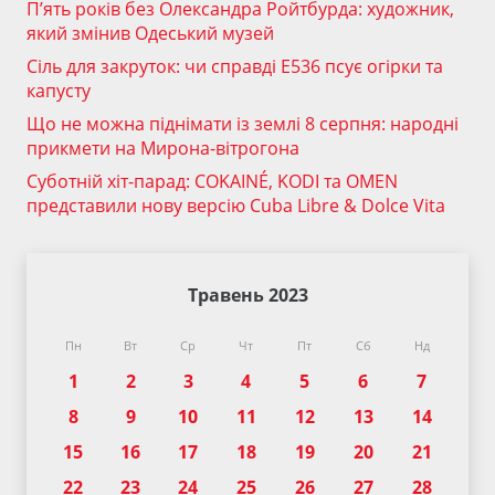
П’ять років без Олександра Ройтбурда: художник,
який змінив Одеський музей
Сіль для закруток: чи справді Е536 псує огірки та
капусту
Що не можна піднімати із землі 8 серпня: народні
прикмети на Мирона-вітрогона
Суботній хіт-парад: COKAINÉ, KODI та OMEN
представили нову версію Cuba Libre & Dolce Vita
Травень 2023
Пн
Вт
Ср
Чт
Пт
Сб
Нд
1
2
3
4
5
6
7
8
9
10
11
12
13
14
15
16
17
18
19
20
21
22
23
24
25
26
27
28