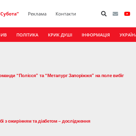
“Субота”
Реклама
Контакти
ЗИВ
ПОЛІТИКА
КРИК ДУШІ
ІНФОРМАЦІЯ
УКРАЇН
команди “Полісся” та “Металург Запоріжжя” на поле вибіг
бі з ожирінням та діабетом – дослідження