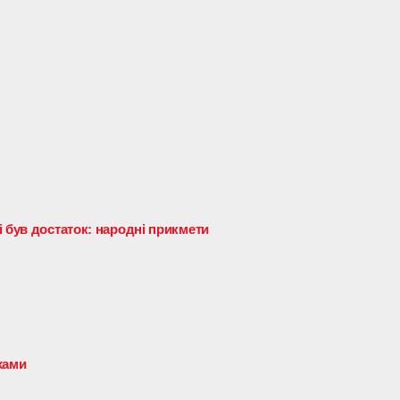
 був достаток: народні прикмети
хами