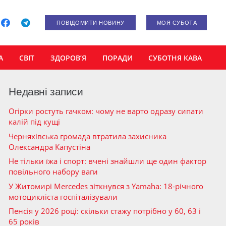
ПОВІДОМИТИ НОВИНУ
МОЯ СУБОТА
А
СВІТ
ЗДОРОВ’Я
ПОРАДИ
СУБОТНЯ КАВА
Недавні записи
Огірки ростуть гачком: чому не варто одразу сипати
калій під кущі
Черняхівська громада втратила захисника
Олександра Капустіна
Не тільки їжа і спорт: вчені знайшли ще один фактор
повільного набору ваги
У Житомирі Mercedes зіткнувся з Yamaha: 18-річного
мотоцикліста госпіталізували
Пенсія у 2026 році: скільки стажу потрібно у 60, 63 і
65 років