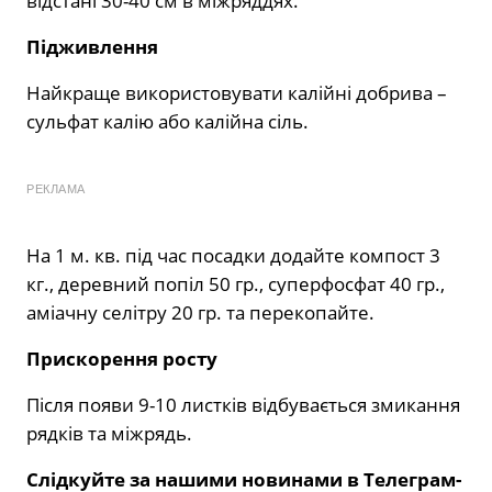
відстані 30-40 см в міжряддях.
Підживлення
Найкраще використовувати калійні добрива –
сульфат калію або калійна сіль.
РЕКЛАМА
На 1 м. кв. під час посадки додайте компост 3
кг., деревний попіл 50 гр., суперфосфат 40 гр.,
аміачну селітру 20 гр. та перекопайте.
Прискорення росту
Після появи 9-10 листків відбувається змикання
рядків та міжрядь.
Слідкуйте за нашими новинами в Телеграм-