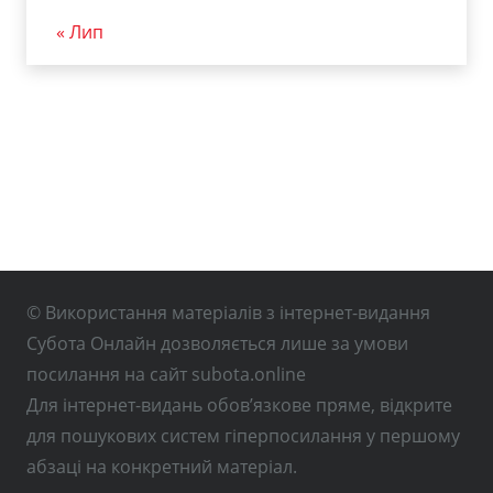
« Лип
© Використання матеріалів з інтернет-видання
Субота Онлайн дозволяється лише за умови
посилання на сайт subota.online
Для інтернет-видань обов’язкове пряме, відкрите
для пошукових систем гіперпосилання у першому
абзаці на конкретний матеріал.