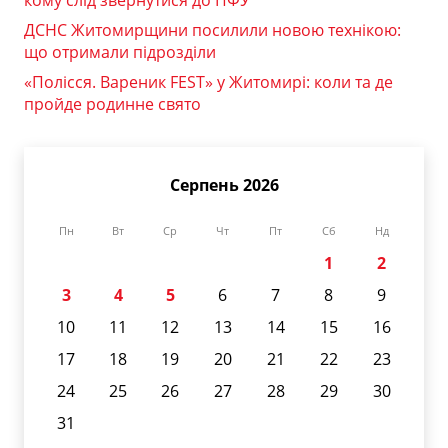
кому слід звернутися до ПФУ
ДСНС Житомирщини посилили новою технікою:
що отримали підрозділи
«Полісся. Вареник FEST» у Житомирі: коли та де
пройде родинне свято
Серпень 2026
Пн
Вт
Ср
Чт
Пт
Сб
Нд
1
2
3
4
5
6
7
8
9
10
11
12
13
14
15
16
17
18
19
20
21
22
23
24
25
26
27
28
29
30
31