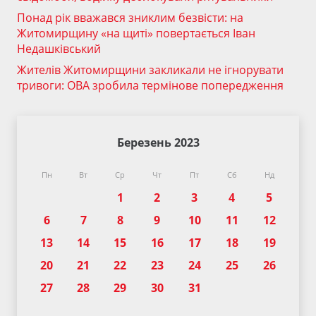
Понад рік вважався зниклим безвісти: на
Житомирщину «на щиті» повертається Іван
Недашківський
Жителів Житомирщини закликали не ігнорувати
тривоги: ОВА зробила термінове попередження
Березень 2023
Пн
Вт
Ср
Чт
Пт
Сб
Нд
1
2
3
4
5
6
7
8
9
10
11
12
13
14
15
16
17
18
19
20
21
22
23
24
25
26
27
28
29
30
31