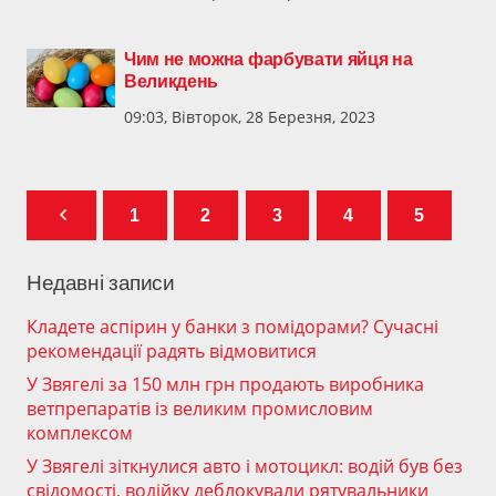
Чим не можна фарбувати яйця на
Великдень
09:03, Вівторок, 28 Березня, 2023
1
2
3
4
5
Недавні записи
Кладете аспірин у банки з помідорами? Сучасні
рекомендації радять відмовитися
У Звягелі за 150 млн грн продають виробника
ветпрепаратів із великим промисловим
комплексом
У Звягелі зіткнулися авто і мотоцикл: водій був без
свідомості, водійку деблокували рятувальники