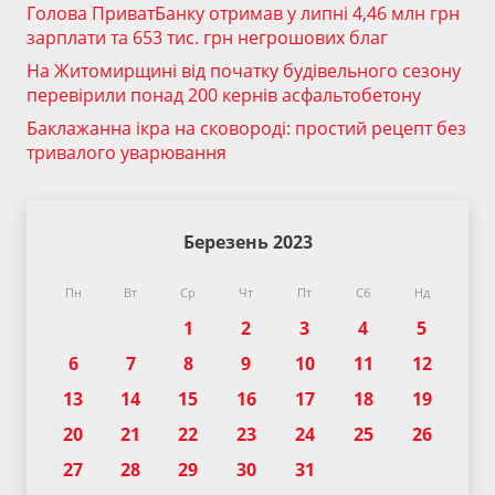
Голова ПриватБанку отримав у липні 4,46 млн грн
зарплати та 653 тис. грн негрошових благ
На Житомирщині від початку будівельного сезону
перевірили понад 200 кернів асфальтобетону
Баклажанна ікра на сковороді: простий рецепт без
тривалого уварювання
Березень 2023
Пн
Вт
Ср
Чт
Пт
Сб
Нд
1
2
3
4
5
6
7
8
9
10
11
12
13
14
15
16
17
18
19
20
21
22
23
24
25
26
27
28
29
30
31