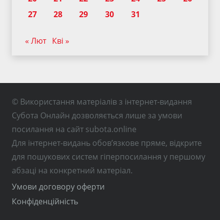
27
28
29
30
31
« Лют
Кві »
© Використання матеріалів з інтернет-видання
Субота Онлайн дозволяється лише за умови
посилання на сайт subota.online
Для інтернет-видань обов’язкове пряме, відкрите
для пошукових систем гіперпосилання у першому
абзаці на конкретний матеріал.
Умови договору оферти
Конфіденційність