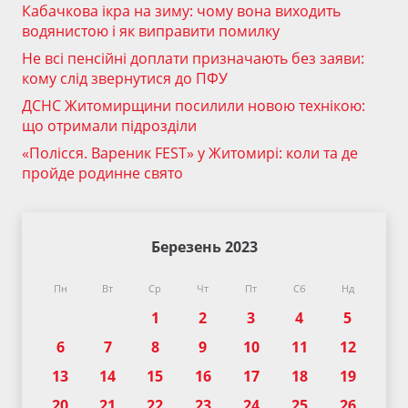
Кабачкова ікра на зиму: чому вона виходить
водянистою і як виправити помилку
Не всі пенсійні доплати призначають без заяви:
кому слід звернутися до ПФУ
ДСНС Житомирщини посилили новою технікою:
що отримали підрозділи
«Полісся. Вареник FEST» у Житомирі: коли та де
пройде родинне свято
Березень 2023
Пн
Вт
Ср
Чт
Пт
Сб
Нд
1
2
3
4
5
6
7
8
9
10
11
12
13
14
15
16
17
18
19
20
21
22
23
24
25
26