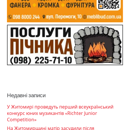
Недавні записи
У Житомирі проведуть перший всеукраїнський
конкурс юних музикантів «Richter Junior
Competition»
На Житомирщині матір засудили після