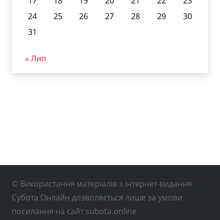
17
18
19
20
21
22
23
24
25
26
27
28
29
30
31
« Лип
© Використання матеріалів з інтернет-видання
Субота Онлайн дозволяється лише за умови
посилання на сайт subota.online