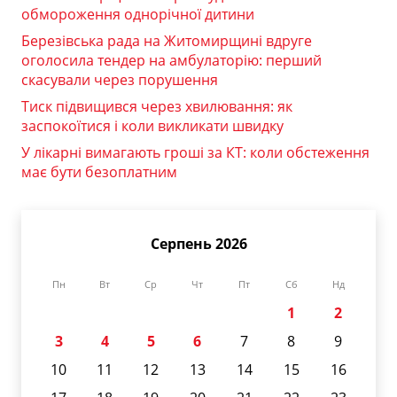
обмороження однорічної дитини
Березівська рада на Житомирщині вдруге
оголосила тендер на амбулаторію: перший
скасували через порушення
Тиск підвищився через хвилювання: як
заспокоїтися і коли викликати швидку
У лікарні вимагають гроші за КТ: коли обстеження
має бути безоплатним
Серпень 2026
Пн
Вт
Ср
Чт
Пт
Сб
Нд
1
2
3
4
5
6
7
8
9
10
11
12
13
14
15
16