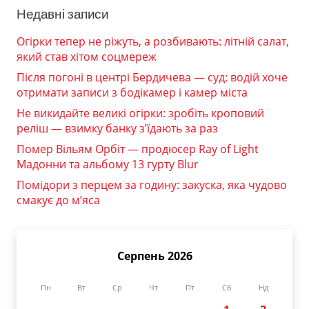
Недавні записи
Огірки тепер не ріжуть, а розбивають: літній салат,
який став хітом соцмереж
Після погоні в центрі Бердичева — суд: водій хоче
отримати записи з бодікамер і камер міста
Не викидайте великі огірки: зробіть кроповий
реліш — взимку банку з’їдають за раз
Помер Вільям Орбіт — продюсер Ray of Light
Мадонни та альбому 13 гурту Blur
Помідори з перцем за годину: закуска, яка чудово
смакує до м’яса
Серпень 2026
Пн
Вт
Ср
Чт
Пт
Сб
Нд