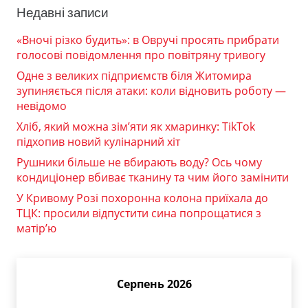
Недавні записи
«Вночі різко будить»: в Овручі просять прибрати
голосові повідомлення про повітряну тривогу
Одне з великих підприємств біля Житомира
зупиняється після атаки: коли відновить роботу —
невідомо
Хліб, який можна зім’яти як хмаринку: TikTok
підхопив новий кулінарний хіт
Рушники більше не вбирають воду? Ось чому
кондиціонер вбиває тканину та чим його замінити
У Кривому Розі похоронна колона приїхала до
ТЦК: просили відпустити сина попрощатися з
матір’ю
Серпень 2026