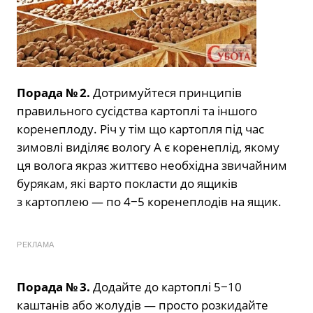
Порада № 2.
Дотримуйтеся принципів
правильного сусідства картоплі та іншого
коренеплоду. Річ у тім що картопля під час
зимовлі виділяє вологу А є коренеплід, якому
ця волога якраз життєво необхідна звичайним
бурякам, які варто покласти до ящиків
з картоплею — по 4−5 коренеплодів на ящик.
РЕКЛАМА
Порада № 3.
Додайте до картоплі 5−10
каштанів або жолудів — просто розкидайте