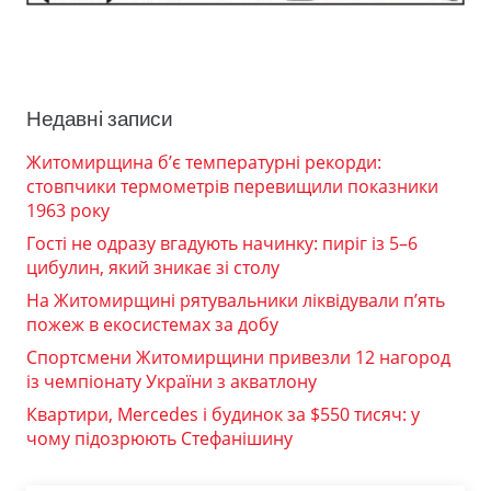
Недавні записи
Житомирщина б’є температурні рекорди:
стовпчики термометрів перевищили показники
1963 року
Гості не одразу вгадують начинку: пиріг із 5–6
цибулин, який зникає зі столу
На Житомирщині рятувальники ліквідували п’ять
пожеж в екосистемах за добу
Спортсмени Житомирщини привезли 12 нагород
із чемпіонату України з акватлону
Квартири, Mercedes і будинок за $550 тисяч: у
чому підозрюють Стефанішину