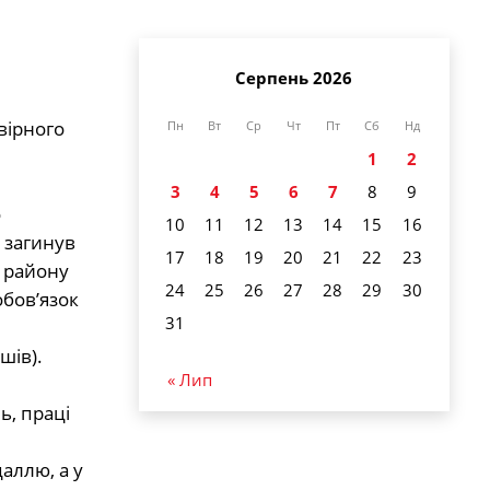
Серпень 2026
вірного
Пн
Вт
Ср
Чт
Пт
Сб
Нд
1
2
3
4
5
6
7
8
9
о
10
11
12
13
14
15
16
 загинув
17
18
19
20
21
22
23
 району
24
25
26
27
28
29
30
обов’язок
31
шів).
« Лип
ь, праці
аллю, а у