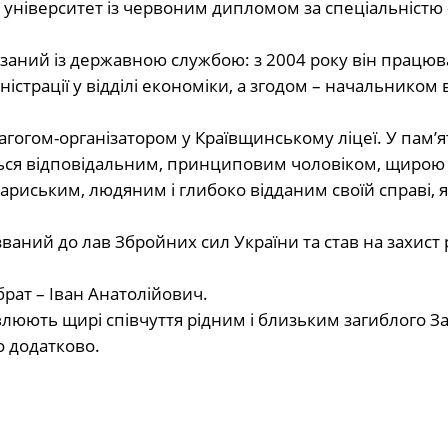
університет із червоним дипломом за спеціальністю «І
заний із державною службою: з 2004 року він працюв
страції у відділі економіки, а згодом – начальником в
огом-організатором у Краївщинському ліцеї. У пам’яті
ться відповідальним, принциповим чоловіком, щирою 
иським, людяним і глибоко відданим своїй справі, я
аний до лав Збройних сил України та став на захист 
рат – Іван Анатолійович.
люють щирі співчуття рідним і близьким загиблого З
о додатково.