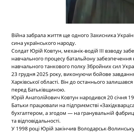
Війна забрала життя ще одного Захисника Украї
сина українського народу.
Солдат Юрій Ковтун, механік-водій ІІІ взводу за
навчального процесу батальйону забезпечення н
навчального танкового полку Збройних сил Украї
23 грудня 2025 року, виконуючи бойове завданн
Харківської області. Він до останнього залишався
перед Батьківщиною.
Юрій Анатолійович Ковтун народився 20 січня 19
Батьки працювали на підприємстві «Західкварцсам
бухгалтером, а згодом — на гранувальній фабриц
та відповідальності.
У 1998 році Юрій закінчив Володарськ-Волинську