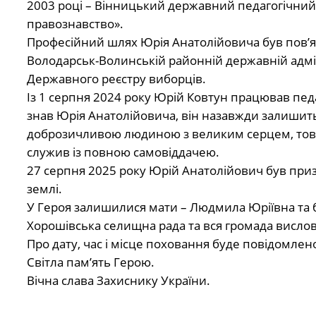
2003 році – Вінницький державний педагогічний 
правознавство».
Професійний шлях Юрія Анатолійовича був пов’я
Володарськ-Волинській районній державній адміні
Державного реєстру виборців.
Із 1 серпня 2024 року Юрій Ковтун працював педаг
знав Юрія Анатолійовича, він назавжди залиши
доброзичливою людиною з великим серцем, товар
служив із повною самовіддачею.
27 серпня 2025 року Юрій Анатолійович був призв
землі.
У Героя залишилися мати – Людмила Юріївна та б
Хорошівська селищна рада та вся громада вислов
Про дату, час і місце поховання буде повідомлен
Світла пам’ять Герою.
Вічна слава Захиснику України.