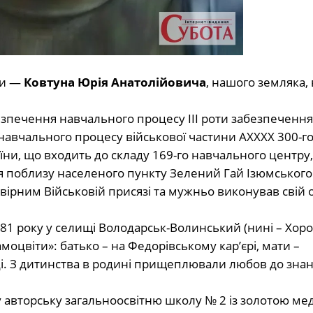
ни —
Ковтуна Юрія Анатолійовича
, нашого земляка, 
безпечення навчального процесу ІІІ роти забезпечення
авчального процесу військової частини АХХХХ 300-г
ни, що входить до складу 169-го навчального центру,
я поблизу населеного пункту Зелений Гай Ізюмського
 вірним Військовій присязі та мужньо виконував свій 
81 року у селищі Володарськ-Волинський (нині – Хоро
оцвіти»: батько – на Федорівському кар’єрі, мати –
і. З дитинства в родині прищеплювали любов до знан
 авторську загальноосвітню школу № 2 із золотою мед