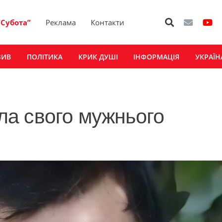
“Субота”
Реклама
Контакти
ЗИВ
ПОЛІТИКА
КРИК ДУШІ
ІНФОРМАЦІЯ
УКРАЇН
а свого мужнього