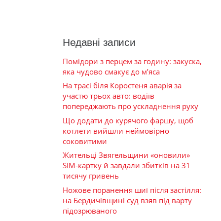
Недавні записи
Помідори з перцем за годину: закуска,
яка чудово смакує до м’яса
На трасі біля Коростеня аварія за
участю трьох авто: водіїв
попереджають про ускладнення руху
Що додати до курячого фаршу, щоб
котлети вийшли неймовірно
соковитими
Жительці Звягельщини «оновили»
SIM-картку й завдали збитків на 31
тисячу гривень
Ножове поранення шиї після застілля:
на Бердичівщині суд взяв під варту
підозрюваного