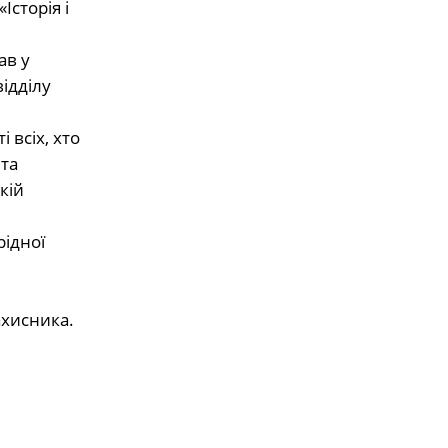
сторія і
ав у
ідділу
 всіх, хто
та
кій
рідної
ахисника.