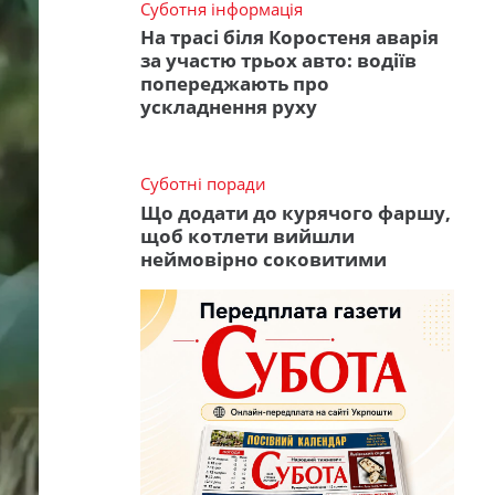
Суботня інформація
На трасі біля Коростеня аварія
за участю трьох авто: водіїв
попереджають про
ускладнення руху
Суботні поради
Що додати до курячого фаршу,
щоб котлети вийшли
неймовірно соковитими