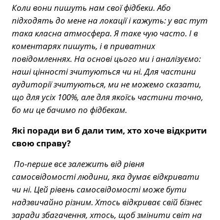
Коли вони пишуть нам свої фідбеки. Або
підходять до мене на локації і кажуть: у вас тут
така класна атмосфера. Я таке чую часто. І в
коментарях пишуть, і в приватних
повідомленнях. На основі цього ми і аналізуємо:
наші цінності зчитуються чи ні. Для частини
аудиторії зчитуються, ми не можемо сказати,
що для усіх 100%, але для якоїсь частини точно,
бо ми це бачимо по фідбекам.
Які поради ви б дали тим, хто хоче відкрити
свою справу?
По-перше все залежить від рівня
самосвідомості людини, яка думає відкривати
чи ні. Цей рівень самосвідомості може бути
надзвичайно різним. Хтось відкриває свій бізнес
заради збагачення, хтось, щоб змінити світ на