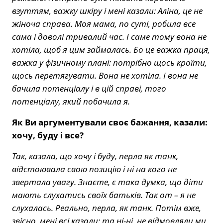
взуттям, важку шкіру і мені казали: Аліна, це не
жіноча справа. Моя мама, по суті, робила все
сама і доволі тривалий час. І саме тому вона не
хотіла, щоб я цим займалась. Бо це важка праця,
важка у фізичному плані: потрібно щось кроїти,
щось перетягувати. Вона не хотіла. І вона не
бачила потенціалу і в цій справі, того
потенціалу, який побачила я.
Як Ви аргументували своє бажання, казали:
хочу, буду і все?
Так, казала, що хочу і буду, перла як танк,
відстоювала свою позицію і ні на кого не
звертала увагу. Знаєте, є така думка, що діти
мають слухатись своїх батьків. Так от – я не
слухалась. Реально, перла, як танк. Потім вже,
звісно, мені всі казали: та ні-ні, не відмовляли ми