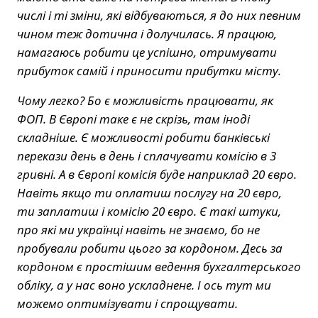
числі і ті зміни, які відбуваються, я до них певним
чином теж дотична і долучилась. Я працюю,
намагаюсь робити це успішно, отримувати
прибуток самій і приносити прибутки місту.
Чому легко? Бо є можливість працювати, як
ФОП. В Європі таке є не скрізь, там іноді
складніше. Є можливості робити банківські
перекази день в день і сплачувати комісію в 3
гривні. А в Європі комісія буде наприклад 20 євро.
Навіть якщо ти оплатиш послугу на 20 євро,
ти заплатиш і комісію 20 євро. Є такі штуки,
про які ми українці навіть не знаємо, бо не
пробували робити цього за кордоном. Десь за
кордоном є простішим ведення бухгалтерського
обліку, а у нас воно ускладнене. І ось тут ми
можемо оптимізувати і спрощувати.