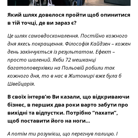
Який шлях довелося пройти щоб опинитися
в тій точці, де ви зараз є?
Це шлях самовдосконалення. Постійно кожного
дня якесь покращення. Філософія Кайдзен – кожен
день закінчується із результатом. Ефект –
просто шалений. Якби 72 мешканці
багатоповерхівки на Польовій робили так
кожного дня, то в нас в Житомирі вже була б
Швейцарія.
В своїх інтерв’ю Ви казали, що відкриваючи
бізнес, в перших два роки варто забути про
вихідні та відпустки. Потрібно “пахати”,
щоб поставити його на ноги…
А потім ти розумієш, що перегнув палицю. І