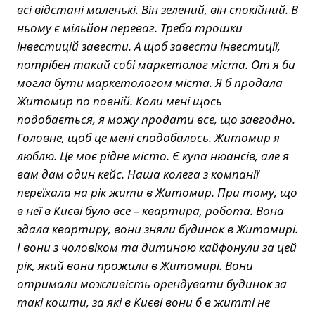
всі відстані маленькі. Він зелений, він спокійний. В
ньому є мільйон переваг. Треба трошки
інвестицій завести. А щоб завести інвестиції,
потрібен такий собі маркетолог міста. От я би
могла бути маркетологом міста. Я б продала
Житомир по повній. Коли мені щось
подобається, я можу продати все, що завгодно.
Головне, щоб це мені сподобалось. Житомир я
люблю. Це моє рідне місто. Є купа нюансів, але я
вам дам один кейс. Наша колега з компанії
переїхала на рік жити в Житомир. При тому, що
в неї в Києві було все – квартира, робота. Вона
здала квартиру, вони зняли будинок в Житомирі.
І вони з чоловіком та дитиною кайфонули за цей
рік, який вони прожили в Житомирі. Вони
отримали можливість орендувати будинок за
такі кошти, за які в Києві вони б в житті не