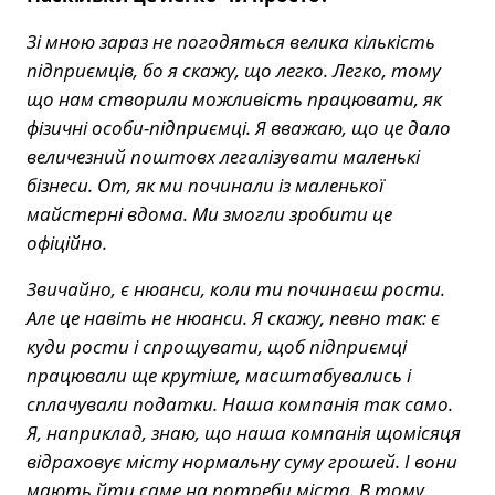
Зі мною зараз не погодяться велика кількість
підприємців, бо я скажу, що легко. Легко, тому
що нам створили можливість працювати, як
фізичні особи-підприємці. Я вважаю, що це дало
величезний поштовх легалізувати маленькі
бізнеси. От, як ми починали із маленької
майстерні вдома. Ми змогли зробити це
офіційно.
Звичайно, є нюанси, коли ти починаєш рости.
Але це навіть не нюанси. Я скажу, певно так: є
куди рости і спрощувати, щоб підприємці
працювали ще крутіше, масштабувались і
сплачували податки. Наша компанія так само.
Я, наприклад, знаю, що наша компанія щомісяця
відраховує місту нормальну суму грошей. І вони
мають йти саме на потреби міста. В тому