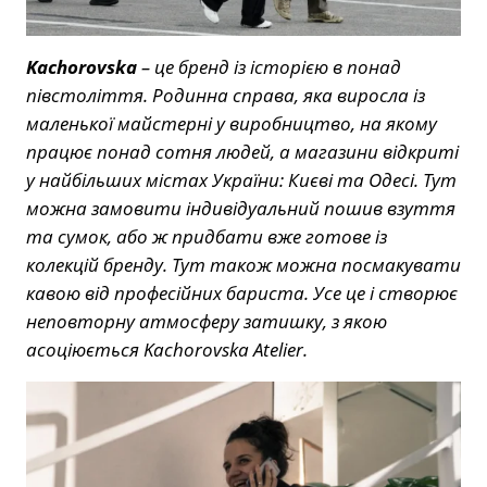
Kachorovska
– це бренд із історією в понад
півстоліття. Родинна справа, яка виросла із
маленької майстерні у виробництво, на якому
працює понад сотня людей, а магазини відкриті
у найбільших містах України: Києві та Одесі. Тут
можна замовити індивідуальний пошив взуття
та сумок, або ж придбати вже готове із
колекцій бренду. Тут також можна посмакувати
кавою від професійних бариста. Усе це і створює
неповторну атмосферу затишку, з якою
асоціюється Kachorovska Atelier.