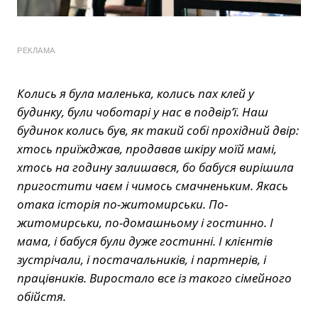
РЕКЛАМА
Колись я була маленька, колись пах клей у
будинку, були чоботарі у нас в подвір’ї. Наш
будинок колись був, як такий собі прохідний двір:
хтось приїжджав, продавав шкіру моїй мамі,
хтось на годину залишався, бо бабуся вирішила
пригостити чаєм і чимось смачненьким. Якась
отака історія по-житомирськи. По-
житомирськи, по-домашньому і гостинно. І
мама, і бабуся були дуже гостинні. І клієнтів
зустрічали, і постачальників, і партнерів, і
працівників. Виростало все із такого сімейного
обійстя.