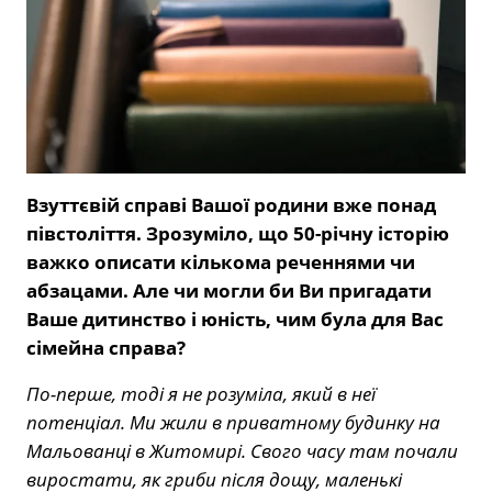
Взуттєвій справі Вашої родини вже понад
півстоліття. Зрозуміло, що 50-річну історію
важко описати кількома реченнями чи
абзацами. Але чи могли би Ви пригадати
Ваше дитинство і юність, чим була для Вас
сімейна справа?
По-перше, тоді я не розуміла, який в неї
потенціал. Ми жили в приватному будинку на
Мальованці в Житомирі. Свого часу там почали
виростати, як гриби після дощу, маленькі