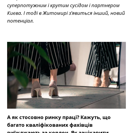
суперпотужним і крутим сусідом і партнером
Києва. І тоді в Житомирі з’явиться інший, новий
потенціал.
А як стосовно ринку праці? Кажуть, що
багато кваліфікованих фахівців
виїжджають за кордон. Як зацікавити