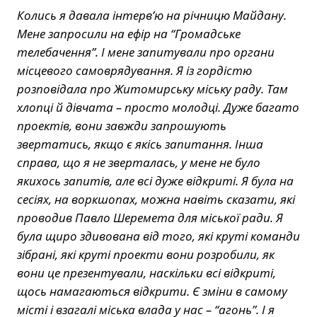
Колись я давала інтерв’ю на річницю Майдану.
Мене запросили на ефір на “Громадське
телебачення”. І мене запитували про органи
місцевого самоврядування. Я із гордістю
розповідала про Житомирську міську раду. Там
хлопці й дівчата – просто молодці. Дуже багато
проектів, вони завжди запрошують
звертатись, якщо є якісь запитання. Інша
справа, що я не зверталась, у мене не було
якихось запитів, але всі дуже відкриті. Я була на
сесіях, на воркшопах, можна навіть сказати, які
проводив Павло Шеремета для міської ради. Я
була щиро здивована від того, які круті команди
зібрані, які круті проекти вони розробили, як
вони це презентували, наскільки всі відкриті,
щось намагаються відкрити. Є зміни в самому
місті і взагалі міська влада у нас – “агонь”. І я