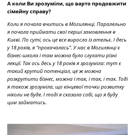
А коли Ви зрозуміли, що варто продовжити
сімейну справу?
Коли я почала вчитись в Могилянці. Паралельно
я почала приймати свої перші замовлення в
Києві. По суті, ось це все виросло із ательє. І десь
у 18 років, я “прокачалась”. У нас в Могилянці є
бізнес-школа і там можна було слухати різні
лекції. Так ось десь у 18 років я зрозуміла: тут є
такий крутий потенціал, це ж можна
розкрутити бізнес, можна і так, і так, і так. Тоді
я також зрозуміла, що кінцевої точки розвитку
ніколи не буде. І тоді я сказала собі, що я буду
цим займатись.