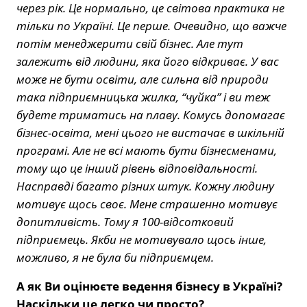
через рік. Це нормально, це світова практика не
тільки по Україні. Це перше. Очевидно, що важче
потім менеджерити свій бізнес. Але тут
залежить від людини, яка його відкриває. У вас
може не бути освіти, але сильна від природи
така підприємницька жилка, “чуйка” і ви теж
будете триматись на плаву. Комусь допомагає
бізнес-освіта, мені цього не вистачає в шкільній
програмі. Але не всі мають бути бізнесменами,
тому що це інший рівень відповідальності.
Насправді багато різних штук. Кожну людину
мотивує щось своє. Мене страшенно мотивує
допитливість. Тому я 100-відсотковий
підприємець. Якби не мотивувало щось інше,
можливо, я не була би підприємцем.
А як Ви оцінюєте ведення бізнесу в Україні?
Наскільки це легко чи просто?