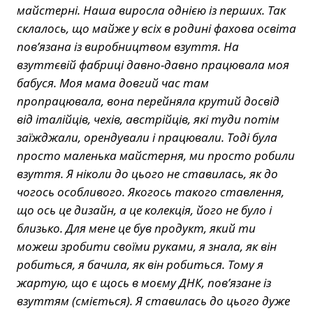
майстерні. Наша виросла однією із перших. Так
склалось, що майже у всіх в родині фахова освіта
пов’язана із виробництвом взуття. На
взуттєвій фабриці давно-давно працювала моя
бабуся. Моя мама довгий час там
пропрацювала, вона перейняла крутий досвід
від італійців, чехів, австрійців, які туди потім
заїжджали, орендували і працювали. Тоді була
просто маленька майстерня, ми просто робили
взуття. Я ніколи до цього не ставилась, як до
чогось особливого. Якогось такого ставлення,
що ось це дизайн, а це колекція, його не було і
близько. Для мене це був продукт, який ти
можеш зробити своїми руками, я знала, як він
робиться, я бачила, як він робиться. Тому я
жартую, що є щось в моєму ДНК, пов’язане із
взуттям (сміється). Я ставилась до цього дуже