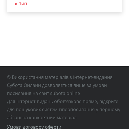
« Лип
© Використання матеріалів з інтернет-видання
Субота Онлайн дозволяється лише за умови
посилання на сайт subota.online
Для інтернет-видань обов’язкове пряме, відкрите
для пошукових систем гіперпосилання у першому
абзаці на конкретний матеріал.
Умови договору оферти