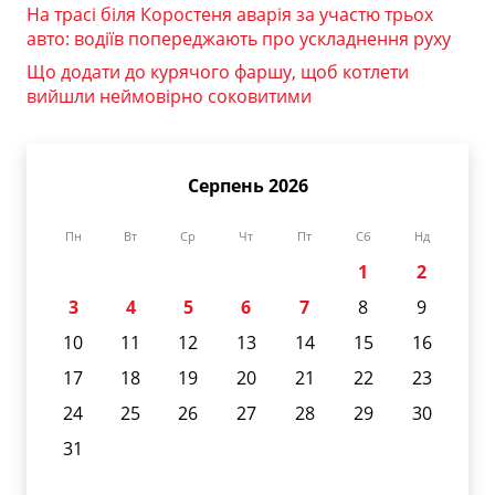
На трасі біля Коростеня аварія за участю трьох
авто: водіїв попереджають про ускладнення руху
Що додати до курячого фаршу, щоб котлети
вийшли неймовірно соковитими
Серпень 2026
Пн
Вт
Ср
Чт
Пт
Сб
Нд
1
2
3
4
5
6
7
8
9
10
11
12
13
14
15
16
17
18
19
20
21
22
23
24
25
26
27
28
29
30
31