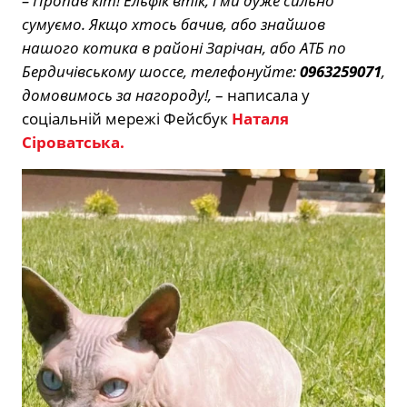
– Пропав кіт! Ельфік втік, і ми дуже сильно
сумуємо. Якщо хтось бачив, або знайшов
нашого котика в районі Зарічан, або АТБ по
Бердичівському шоссе, телефонуйте:
0963259071
,
домовимось за нагороду!,
– написала у
соціальній мережі Фейсбук
Наталя
Сіроватська.