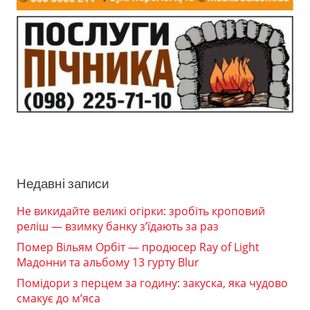
Недавні записи
Не викидайте великі огірки: зробіть кроповий
реліш — взимку банку з’їдають за раз
Помер Вільям Орбіт — продюсер Ray of Light
Мадонни та альбому 13 гурту Blur
Помідори з перцем за годину: закуска, яка чудово
смакує до м’яса