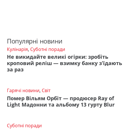
Популярні новини
Кулінарія
,
Суботні поради
Не викидайте великі огірки: зробіть
кроповий реліш — взимку банку з’їдають
за раз
Гарячі новини
,
Світ
Помер Вільям Орбіт — продюсер Ray of
Light Мадонни та альбому 13 гурту Blur
Суботні поради