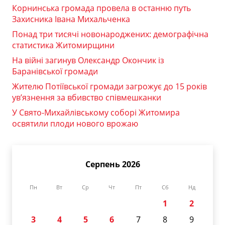
Корнинська громада провела в останню путь
Захисника Івана Михальченка
Понад три тисячі новонароджених: демографічна
статистика Житомирщини
На війні загинув Олександр Окончик із
Баранівської громади
Жителю Потіївської громади загрожує до 15 років
ув’язнення за вбивство співмешканки
У Свято-Михайлівському соборі Житомира
освятили плоди нового врожаю
Серпень 2026
Пн
Вт
Ср
Чт
Пт
Сб
Нд
1
2
3
4
5
6
7
8
9