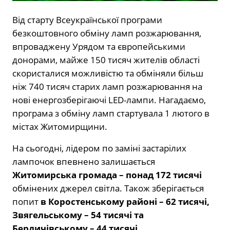
Від старту Всеукраїнської програми
безкоштовного обміну ламп розжарювання,
впроваджену Урядом та європейськими
донорами, майже 150 тисяч жителів області
скористалися можливістю та обміняли більш
ніж 740 тисяч старих ламп розжарювання на
нові енергозберігаючі LED-лампи. Нагадаємо,
програма з обміну ламп стартувала 1 лютого в
містах Житомирщини.
На сьогодні, лідером по заміні застарілих
лампочок впевнено залишається
Житомирська громада – понад 172 тисячі
обмінених джерел світла. Також зберігається
попит
в Коростенському районі – 62 тисячі,
Звягельському – 54 тисячі та
Бердичівському – 44 тисячі.