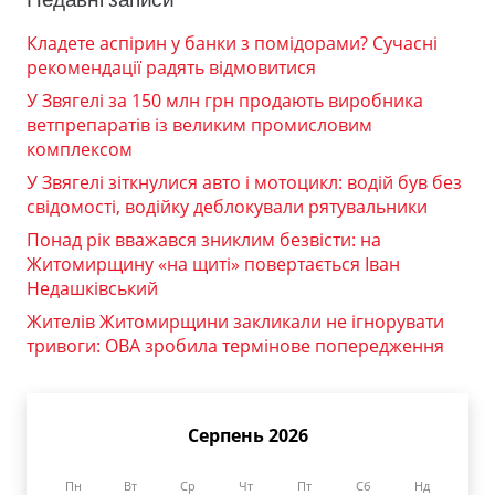
Кладете аспірин у банки з помідорами? Сучасні
рекомендації радять відмовитися
У Звягелі за 150 млн грн продають виробника
ветпрепаратів із великим промисловим
комплексом
У Звягелі зіткнулися авто і мотоцикл: водій був без
свідомості, водійку деблокували рятувальники
Понад рік вважався зниклим безвісти: на
Житомирщину «на щиті» повертається Іван
Недашківський
Жителів Житомирщини закликали не ігнорувати
тривоги: ОВА зробила термінове попередження
Серпень 2026
Пн
Вт
Ср
Чт
Пт
Сб
Нд