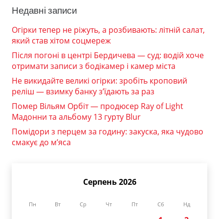
Недавні записи
Огірки тепер не ріжуть, а розбивають: літній салат,
який став хітом соцмереж
Після погоні в центрі Бердичева — суд: водій хоче
отримати записи з бодікамер і камер міста
Не викидайте великі огірки: зробіть кроповий
реліш — взимку банку з’їдають за раз
Помер Вільям Орбіт — продюсер Ray of Light
Мадонни та альбому 13 гурту Blur
Помідори з перцем за годину: закуска, яка чудово
смакує до м’яса
Серпень 2026
Пн
Вт
Ср
Чт
Пт
Сб
Нд