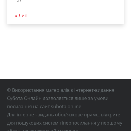
« Лип
© Використання матеріалів з інтернет-видання
Субота Онлайн дозволяється лише за умови
посилання на сайт subota.online
Для інтернет-видань обов’язкове пряме, відкрите
для пошукових систем гіперпосилання у першому
абзаці на конкретний матеріал.