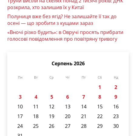
Труни висіли на скелях понад 2 тисячі років: ДНК
розкрила, хто залишив їх у Китаї
Полуниця вже без ягід? Не залишайте її так до
осені — що зробити з кущами зараз
«Вночі різко будить»: в Овручі просять прибрати
голосові повідомлення про повітряну тривогу
Серпень 2026
Пн
Вт
Ср
Чт
Пт
Сб
Нд
1
2
3
4
5
6
7
8
9
10
11
12
13
14
15
16
17
18
19
20
21
22
23
24
25
26
27
28
29
30
31