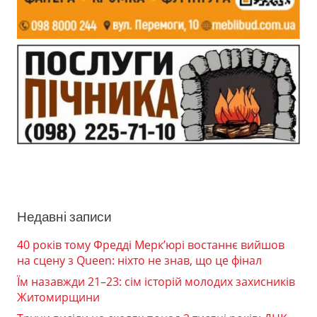
Недавні записи
40 років тому Фредді Мерк’юрі востаннє вийшов
на сцену з Queen: ніхто не знав, що це фінал
Їм назавжди 21–23: сім історій молодих захисників
Житомирщини