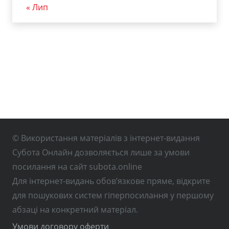
« Лип
© Використання матеріалів з інтернет-видання
Субота Онлайн дозволяється лише за умови
посилання на сайт subota.online
Для інтернет-видань обов’язкове пряме, відкрите
для пошукових систем гіперпосилання у першому
абзаці на конкретний матеріал.
Умови договору оферти