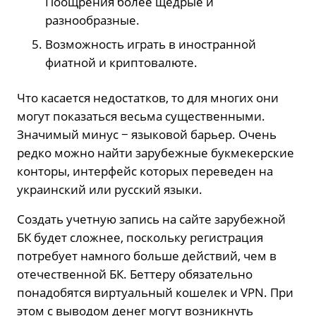
Поощрения более щедрые и
разнообразные.
Возможность играть в иностранной
фиатной и криптовалюте.
Что касается недостатков, то для многих они
могут показаться весьма существенными.
Значимый минус − языковой барьер. Очень
редко можно найти зарубежные букмекерские
конторы, интерфейс которых переведен на
украинский или русский языки.
Создать учетную запись на сайте зарубежной
БК будет сложнее, поскольку регистрация
потребует намного больше действий, чем в
отечественной БК. Беттеру обязательно
понадобятся виртуальный кошелек и VPN. При
этом с выводом денег могут возникнуть