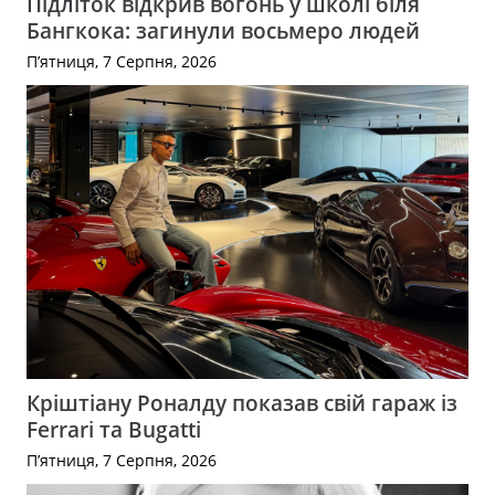
Підліток відкрив вогонь у школі біля
Бангкока: загинули восьмеро людей
П’ятниця, 7 Серпня, 2026
Кріштіану Роналду показав свій гараж із
Ferrari та Bugatti
П’ятниця, 7 Серпня, 2026