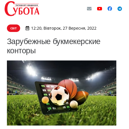
12:20, Вівторок, 27 Вересня, 2022
СВІТ
Зарубежные букмекерские
конторы