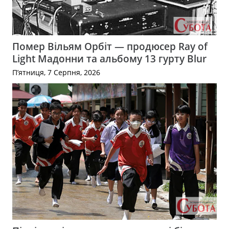
Помер Вільям Орбіт — продюсер Ray of
Light Мадонни та альбому 13 гурту Blur
П’ятниця, 7 Серпня, 2026