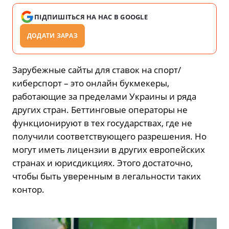
ПІДПИШІТЬСЯ НА НАС В GOOGLE
ДОДАТИ ЗАРАЗ
Зарубежные сайты для ставок на спорт/
киберспорт – это онлайн букмекеры,
работающие за пределами Украины и ряда
других стран. Беттинговые операторы не
функционируют в тех государствах, где не
получили соответствующего разрешения. Но
могут иметь лицензии в других европейских
странах и юрисдикциях. Этого достаточно,
чтобы быть уверенным в легальности таких
контор.