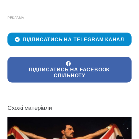
РЕКЛАМА
ПІДПИСАТИСЬ НА TELEGRAM КАНАЛ
ПІДПИСАТИСЬ НА FACEBOOK
СПІЛЬНОТУ
Схожі матеріали