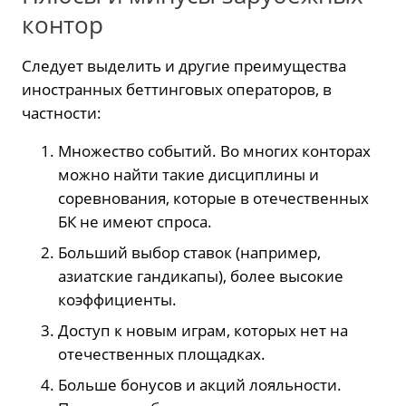
контор
Следует выделить и другие преимущества
иностранных беттинговых операторов, в
частности:
Множество событий. Во многих конторах
можно найти такие дисциплины и
соревнования, которые в отечественных
БК не имеют спроса.
Больший выбор ставок (например,
азиатские гандикапы), более высокие
коэффициенты.
Доступ к новым играм, которых нет на
отечественных площадках.
Больше бонусов и акций лояльности.