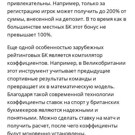
привлекательны. Например, только за
регистрацию игрок может получить до 200% от
суммы, внесенной на депозит. В то время как в
большинстве местных БК этот бонус не
превышает 100%.
Еще одной особенностью зарубежных
рейтинговых БК является компилятор
коэффициентов. Например, в Великобритании
этот инструмент учитывает предыдущие
спортивные результаты команды и
превращает их в математическую модель.
Благодаря такой современной технологии
коэффициенты ставок на спорт у британских
букмекеров являются надежными и
понятными. Можно сделать ставку на матч и
получить расчет, после чего коэффициенты
будут мгновенно установлены.