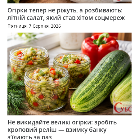
Огірки тепер не ріжуть, а розбивають:
літній салат, який став хітом соцмереж
П’ятниця, 7 Серпня, 2026
Не викидайте великі огірки: зробіть
кроповий реліш — взимку банку
з’їдають за раз