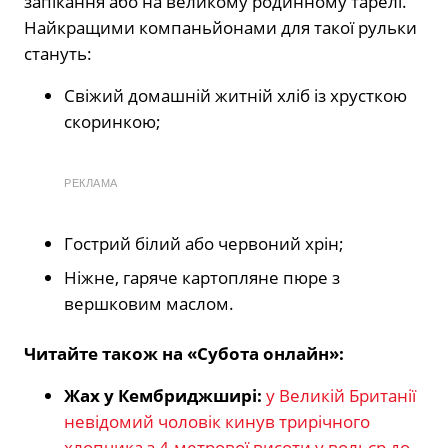
запікання або на великому родинному тарелі.
Найкращими компаньйонами для такої рульки
стануть:
Свіжий домашній житній хліб із хрусткою
скоринкою;
РЕКЛАМА
Гострий білий або червоний хрін;
Ніжне, гаряче картопляне пюре з
вершковим маслом.
Читайте також на «Субота онлайн»:
Жах у Кембриджширі:
у Великій Британії
невідомий чоловік кинув трирічного
хлопчика з 4-метрової висоти у вольєр до