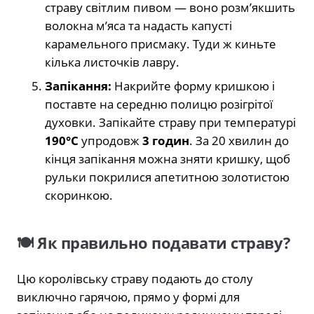
страву світлим пивом — воно розм’якшить
волокна м’яса та надасть капусті
карамельного присмаку. Туди ж киньте
кілька листочків лавру.
Запікання:
Накрийте форму кришкою і
поставте на середню полицю розігрітої
духовки. Запікайте страву при температурі
190°C
упродовж
3 годин
. За 20 хвилин до
кінця запікання можна зняти кришку, щоб
рульки покрилися апетитною золотистою
скоринкою.
🍽️ Як правильно подавати страву?
Цю королівську страву подають до столу
виключно гарячою, прямо у формі для