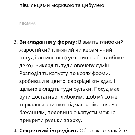
півкільцями морквою та цибулею.
РЕКЛАМА
Викладання у форму:
Візьміть глибокий
жаростійкий гліняний чи керамічний
посуд із кришкою (гусятницю або глибоке
деко). Викладіть туди овочеву суміш.
Розподіліть капусту по краях форми,
зробивши в центрі своєрідні «гнізда», і
щільно вкладіть туди рульки. Посуд має
бути достатньо глибоким, щоб м’ясо не
торкалося кришки під час запікання. За
бажанням, половиною капусти можна
прикрити рульки зверху.
Секретний інгредієнт:
Обережно залийте