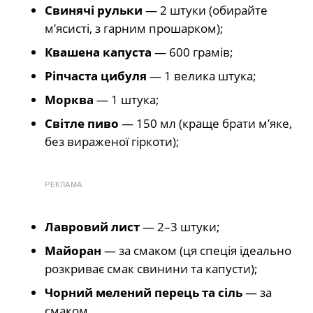
Свинячі рульки
— 2 штуки (обирайте
м’ясисті, з гарним прошарком);
Квашена капуста
— 600 грамів;
Ріпчаста цибуля
— 1 велика штука;
Морква
— 1 штука;
Світле пиво
— 150 мл (краще брати м’яке,
без вираженої гіркоти);
РЕКЛАМА
Лавровий лист
— 2–3 штуки;
Майоран
— за смаком (ця спеція ідеально
розкриває смак свинини та капусти);
Чорний мелений перець та сіль
— за
смаком.