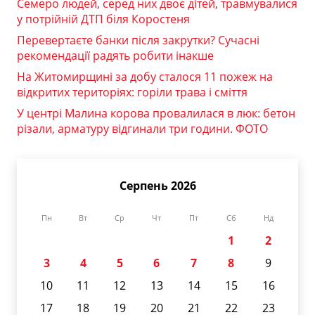
Семеро людей, серед них двоє дітей, травмувалися
у потрійній ДТП біля Коростеня
Перевертаєте банки після закрутки? Сучасні
рекомендації радять робити інакше
На Житомирщині за добу сталося 11 пожеж на
відкритих територіях: горіли трава і сміття
У центрі Малина корова провалилася в люк: бетон
різали, арматуру відгинали три години. ФОТО
Серпень 2026
Пн
Вт
Ср
Чт
Пт
Сб
Нд
1
2
3
4
5
6
7
8
9
10
11
12
13
14
15
16
17
18
19
20
21
22
23