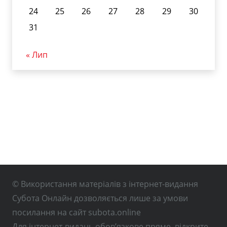
24
25
26
27
28
29
30
31
« Лип
© Використання матеріалів з інтернет-видання
Субота Онлайн дозволяється лише за умови
посилання на сайт subota.online
Для інтернет-видань обов’язкове пряме, відкрите