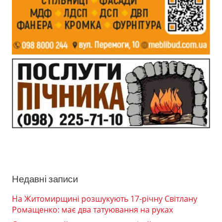
Недавні записи
На Житомирщині розшукують 17-річну Світлану
Ромащенко: має два татуювання на руках