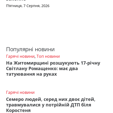
П’ятниця, 7 Серпня, 2026
Популярні новини
Гарячі новини
,
Топ новини
На Житомирщині розшукують 17-річну
Світлану Ромащенко: має два
татуювання на руках
Гарячі новини
Семеро людей, серед них двоє дітей,
травмувалися у потрійній ДТП біля
Коростеня