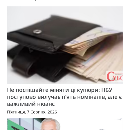
Не поспішайте міняти ці купюри: НБУ
поступово вилучає п’ять номіналів, але є
важливий нюанс
П’ятниця, 7 Серпня, 2026