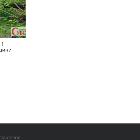
11
рщини
ta.online