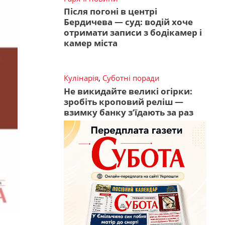
Після погоні в центрі
Бердичева — суд: водій хоче
отримати записи з бодікамер і
камер міста
Кулінарія
,
Суботні поради
Не викидайте великі огірки:
зробіть кроповий реліш —
взимку банку з’їдають за раз