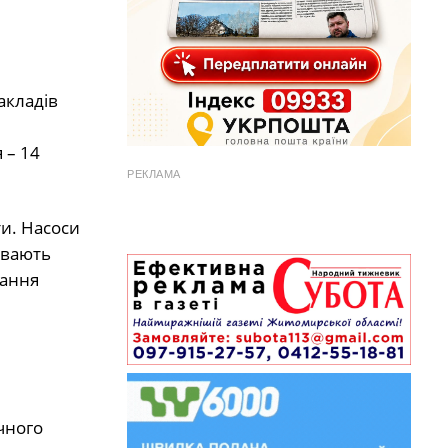
акладів
 – 14
РЕКЛАМА
ти. Насоси
ивають
мання
чного