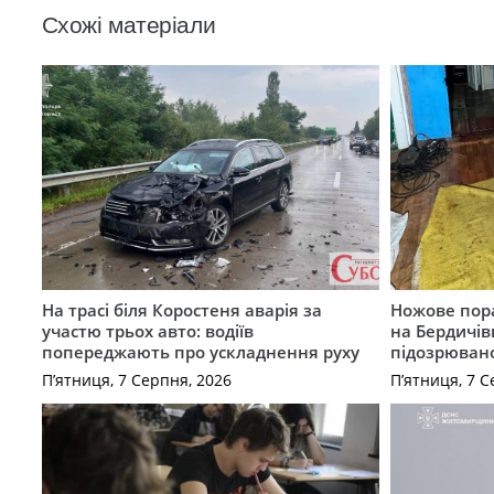
Схожі матеріали
На трасі біля Коростеня аварія за
Ножове пора
участю трьох авто: водіїв
на Бердичів
попереджають про ускладнення руху
підозрюван
П’ятниця, 7 Серпня, 2026
П’ятниця, 7 С