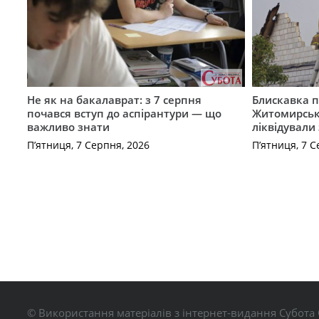
Не як на бакалаврат: з 7 серпня
Блискавка п
почався вступ до аспірантури — що
Житомирськ
важливо знати
ліквідували
П’ятниця, 7 Серпня, 2026
П’ятниця, 7 С
© Використання матеріалів з інтернет-видання Субота 