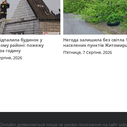
ідпалила будинок у
Негода залишила без світла 
ому районі: пожежу
населених пунктів Житоми
 за годину
П’ятниця, 7 Серпня, 2026
ерпня, 2026
Онлайн дозволяється лише за умови посилання на сайт subo