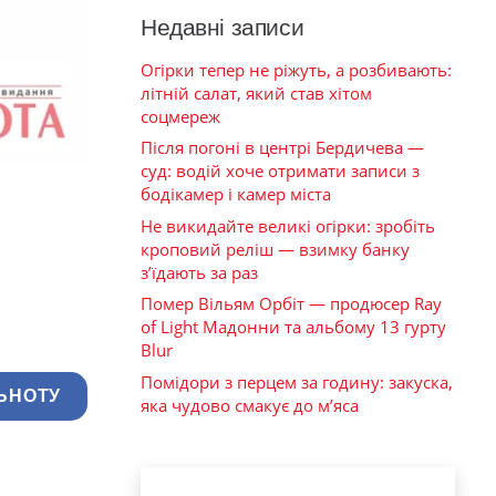
Недавні записи
Огірки тепер не ріжуть, а розбивають:
літній салат, який став хітом
соцмереж
Після погоні в центрі Бердичева —
суд: водій хоче отримати записи з
бодікамер і камер міста
Не викидайте великі огірки: зробіть
кроповий реліш — взимку банку
з’їдають за раз
Помер Вільям Орбіт — продюсер Ray
of Light Мадонни та альбому 13 гурту
Blur
Помідори з перцем за годину: закуска,
ЬНОТУ
яка чудово смакує до м’яса