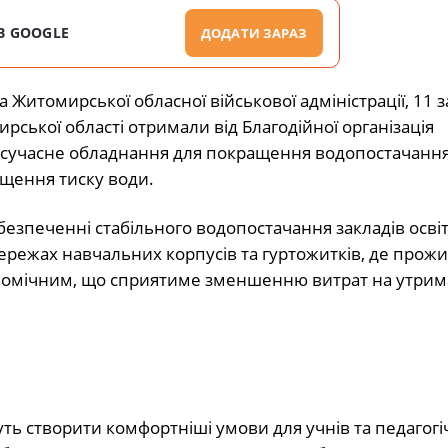
В GOOGLE
ДОДАТИ ЗАРАЗ
а Житомирської обласної військової адміністрації, 11 з
рської області отримали від Благодійної організація
 сучасне обладнання для покращення водопостачання
ищення тиску води.
безпеченні стабільного водопостачання закладів осві
ережах навчальних корпусів та гуртожитків, де прож
кономічним, що сприятиме зменшенню витрат на утри
уть створити комфортніші умови для учнів та педагогі