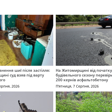
нення шиї після застілля:
На Житомирщині від початк
щині суд взяв під варту
будівельного сезону перевір
ого
200 кернів асфальтобетону
ерпня, 2026
П’ятниця, 7 Серпня, 2026