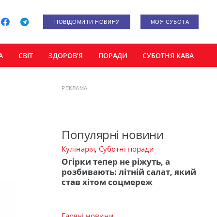
ПОВІДОМИТИ НОВИНУ
МОЯ СУБОТА
А
СВІТ
ЗДОРОВ’Я
ПОРАДИ
СУБОТНЯ КАВА
РЕКЛАМА
Популярні новини
Кулінарія
,
Суботні поради
Огірки тепер не ріжуть, а
розбивають: літній салат, який
став хітом соцмереж
Гарячі новини