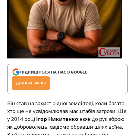
ПІДПИШІТЬСЯ НА НАС В GOOGLE
ДОДАТИ ЗАРАЗ
Він став на захист рідної землі тоді, коли багато
хто ще не усвідомлював масштабів загрози. Ще
у 2014 році
Ігор Никитенко
взяв до рук зброю
як доброволець, свідомо обравши шлях воїна.
За його плечима — важкі роки боротьби,