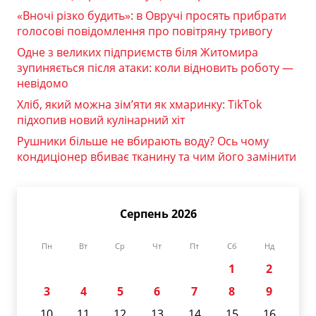
«Вночі різко будить»: в Овручі просять прибрати
голосові повідомлення про повітряну тривогу
Одне з великих підприємств біля Житомира
зупиняється після атаки: коли відновить роботу —
невідомо
Хліб, який можна зім’яти як хмаринку: TikTok
підхопив новий кулінарний хіт
Рушники більше не вбирають воду? Ось чому
кондиціонер вбиває тканину та чим його замінити
Серпень 2026
Пн
Вт
Ср
Чт
Пт
Сб
Нд
1
2
3
4
5
6
7
8
9
10
11
12
13
14
15
16