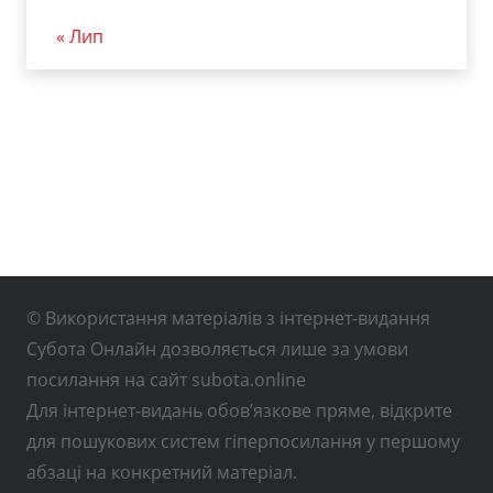
« Лип
© Використання матеріалів з інтернет-видання
Субота Онлайн дозволяється лише за умови
посилання на сайт subota.online
Для інтернет-видань обов’язкове пряме, відкрите
для пошукових систем гіперпосилання у першому
абзаці на конкретний матеріал.