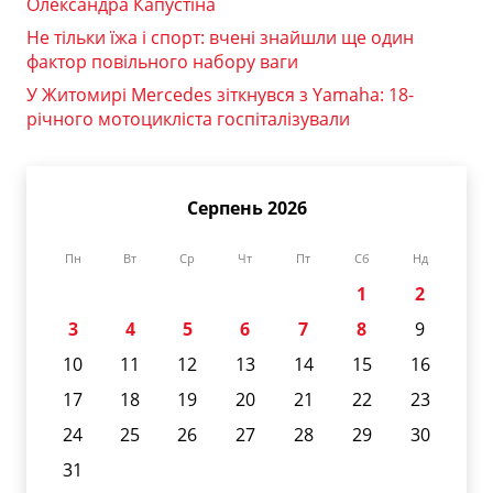
Олександра Капустіна
Не тільки їжа і спорт: вчені знайшли ще один
фактор повільного набору ваги
У Житомирі Mercedes зіткнувся з Yamaha: 18-
річного мотоцикліста госпіталізували
Серпень 2026
Пн
Вт
Ср
Чт
Пт
Сб
Нд
1
2
3
4
5
6
7
8
9
10
11
12
13
14
15
16
17
18
19
20
21
22
23
24
25
26
27
28
29
30
31