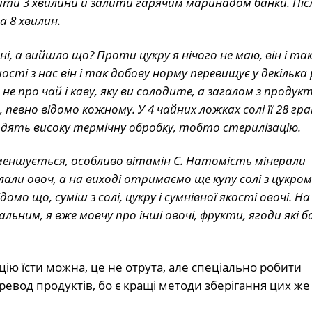
ити 3 хвилини й залити гарячим маринадом банки. Піс
а 8 хвилин.
ні, а вийшло що? Проти цукру я нічого не маю, він і так
сті з нас він і так добову норму перевищує у декілька р
не про чай і каву, яку ви солодите, а загалом з продук
вно відомо кожному. У 4 чайних ложках солі її 28 гра
ходять високу термічну обробку, тобто стерилізацію.
зменшується, особливо вітамін С. Натомість мінерали
лали овоч, а на виході отримаємо ще купу солі з цукро
омо що, суміш з солі, цукру і сумнівної якості овочі. Н
льним, я вже мовчу про інші овочі, фрукти, ягоди які 
.
ію їсти можна, це не отрута, але спеціально робити
ревод продуктів, бо є кращі методи зберігання цих ж