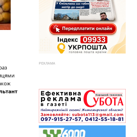
РЕКЛАМА
раз
сяцями
також
льтант