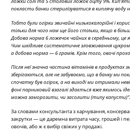
ложки солі та 5 столових ложок оцту 9%. Кип’ят
покласти банки стерилізуватися в киплячу воду н
Тобто були огірки звичайні низькокалорійні і корис
тільки для чого нам ще його стільки, якщо в більшо
Добова норма 6 ложечок чайних в середньому, це я 
Чим шкідливе систематичне зловживання цукром, пе
а добова норма — 6 грамів. Крім того, овочі про
Після неї значна частина вітамінів в продуктах 
зберігаються, але не забуваємо, що в банку ми пок
спочатку був огірок, а на виході ми отримали невід
фоні парниковий взагалі здається вже якимось ідеа
можна заморозити, чи засолити (типу капусти)”
За словами консультанта з харчування, консервац
закрутки — це даремна витрата часу, грошей і пе
овочів, або ж є вибір свіжих у продажі.