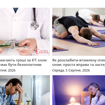
имагають гроші за КТ: коли
Як розслабити втомлену спи
 має бути безоплатним
сном: проста вправа та заст
рпня, 2026
Середа, 5 Серпня, 2026