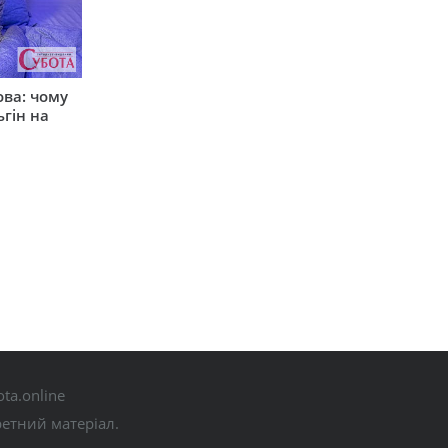
ова: чому
ьгін на
ta.online
ретний матеріал.