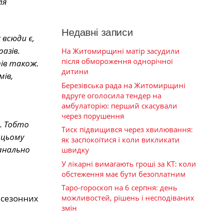
ля
Недавні записи
 всюди є,
азів.
На Житомирщині матір засудили
після обмороження однорічної
тів також.
дитини
мів,
Березівська рада на Житомирщині
вдруге оголосила тендер на
амбулаторію: перший скасували
через порушення
м. Тобто
Тиск підвищився через хвилювання:
а цьому
як заспокоїтися і коли викликати
банально
швидку
У лікарні вимагають гроші за КТ: коли
обстеження має бути безоплатним
Таро-гороскоп на 6 серпня: день
е сезонних
можливостей, рішень і несподіваних
змін