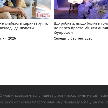
не слабкість характеру: як
Що робити, якщо болить гол
розлад і де шукати
не варто просто міняти анал
ібупрофен
рпня, 2026
Середа, 5 Серпня, 2026
Онлайн дозволяється лише за умови посилання на сайт subo
пошукових систем гіперпосилання у першому абзаці на конк