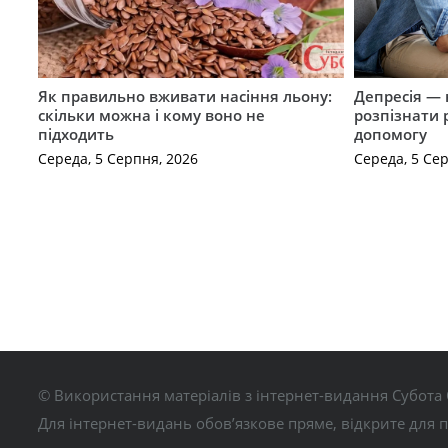
Як правильно вживати насіння льону:
Депресія — 
скільки можна і кому воно не
розпізнати 
підходить
допомогу
Середа, 5 Серпня, 2026
Середа, 5 Се
© Використання матеріалів з інтернет-видання Субота 
Для інтернет-видань обов’язкове пряме, відкрите для 