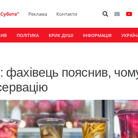
“Субота”
Реклама
Контакти
ЗИВ
ПОЛІТИКА
КРИК ДУШІ
ІНФОРМАЦІЯ
УКРАЇН
у: фахівець пояснив, чом
сервацію