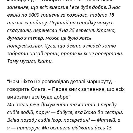
запевняв, що всіх вивозив і все буде добре. З нас
взяли по 6000 гривень за кожного, тобто 18
тисяч за родину. Перший раз поїздку чомусь
скасували, перенесли її на 25 вересня. Хтозна,
думаю я тепер, може, це було якесь
попередження. Чула, що дехто з людей хотів
забрати назад гроші, проте їм їх не повертали.
Тому мусили їхати.
“Нам ніхто не розповідав деталі маршруту, –
говорить Ольга. – Перевізник запевняв, що всіх
вивозив і все буде добре”
Ми взяли речі, документи та кошти. Спереду
сидів водій, поруч — бабуся, яка їхала до сестри.
Зліва позаду сидів Ігор, посередині — Матвій, а
я — праворуч. Ми встигли від’їхати десь 15