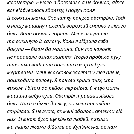
кілометрів. Нічого підозрілого я не бачила, адже
все відбувалось здалеку, і поруч поля
із соняшниками. Спочатку почула обстріли. Тоді
в нашу машину полетів ворожий снаряд з лівого
боку. Вона почала горіти. Мене оглушило
та викинуло із салону. Коли я зібрала себе
докупи — бігом до машини. Син та чоловік
не подавали ознак життя, Ігорю пробило руку,
так само водій та його пасажирка були
мертвими. Мені ж осколок залетів у ліве плече,
пошкодило голову. Я почула крики тих, хто
вижив, і бігом до рейок, перелізла, й в цю мить
машина вибухнула. Обстріл тривав з лівого
боку. Поки я бігла до лісу, по мені постійно
стріляли. Я не знаю, як мені вдалось втекти від
них. Зі мною було ще кілька людей, з якими
ми пішки лісами дійшли до Куп’янська, де нам