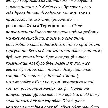
він був хворобливим хлопчиком, і ми здували
з нього пилинки. У Куп’янську-Вузловому син
відвідував дитячий садочок. Ми ж із Ігорем
працювали на залізниці робочими,
—
розповіла
Ольга Терещенко
. —
Після
повномасштабного вторгнення рф на роботу
ми вже не виходили, тому що окупанти
розбомбили колії, відповідно, потяги припинили
курсувати. Весь цей час ми залишались у нашому
будинку, хоча місто було в окупації, зникли
комунікації. Але було більш-менш тихо. А 22
вересня у гараж біля нашого дому прилетів
снаряд. Син грався у дальній кімнаті,
ми з чоловіком були на кухні. Зірвався газовий
котел, посипались навісні шафи. Полетіла
штукатурка. Дивом якось ми вціліли, а від дому
залишились дах та коробка. Після цього
ночували у сусідів в погребі, адже обстріли були