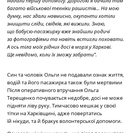
надали першу допомогу. Дорогою я бачила там
багато військової техніки рашистів… На мою
думку, нас здали навмисно, окупанти хотіли
знищити сліди, свідків, які вижили. Знаю,
що бабусю-пасажирку вже знайшли родичі
за фотографіями та навіть встигли поховати.
А ось тіла моїх рідних досі в морзі у Харкові.
Ще невідомо, коли їх зможу забрати”.
Син та чоловік Ольги не подавали ознак життя,
водій та його пасажирка також були мертвими
Після оперативного втручання Ольга
Терещенко почувається недобре, досі не може
підняти ліву руку. Тимчасово мешкає у своєї
тітки на Харківщині, адже повертатись
їй нікуди, та й бракує волонтерської допомоги.