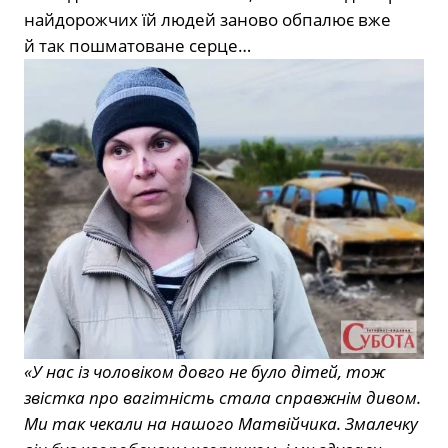
найдорожчих їй людей заново обпалює вже
й так пошматоване серце…
«У нас із чоловіком довго не було дітей, тож
звістка про вагітність стала справжнім дивом.
Ми так чекали на нашого Матвійчика. Змалечку