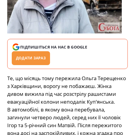
ПІДПИШІТЬСЯ НА НАС В GOOGLE
ДОДАТИ ЗАРАЗ
Те, що місяць тому пережила Ольга Терещенко
з Харківщини, ворогу не побажаєш. Жінка
дивом вижила під час розстрілу рашистами
евакуаційної колони неподалік Куп’янська.
В автомобілі, в якому вона перебувала,
загинули четверо людей, серед них її чоловік
Ігор та 5-річний син Матвій. Після пережитого
вона досі на заспокійливих, і кожна згадка про