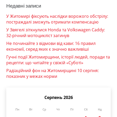
Недавні записи
У Житомирі фіксують наслідки ворожого обстрілу:
постраждалі зможуть отримати компенсацію
У Звягелі зіткнулися Honda та Volkswagen Caddy:
32-річний мотоцикліст загинув
Не починайте з відмови від кави: 16 правил
економії, серед яких є значно важливіші
Гучні події Житомирщини, історії людей, поради та
рецепти: що читайте у свіжій «Суботі»
Радіаційний фон на Житомирщині 10 серпня:
показник у межах норми
Серпень 2026
Пн
Вт
Ср
Чт
Пт
Сб
Нд