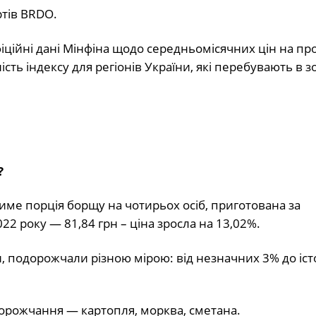
ртів BRDO.
іційні дані Мінфіна щодо середньомісячних цін на пр
ть індексу для регіонів України, які перебувають в з
?
тиме порція борщу на чотирьох осіб, приготована за
2 року — 81,84 грн – ціна зросла на 13,02%.
ти, подорожчали різною мірою: від незначних 3% до іст
дорожчання — картопля, морква, сметана.