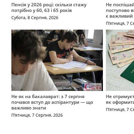
Пенсія у 2026 році: скільки стажу
Не поспішай
потрібно у 60, 63 і 65 років
поступово в
є важливий
Субота, 8 Серпня, 2026
П’ятниця, 7 С
Не як на бакалаврат: з 7 серпня
Не отримуєт
почався вступ до аспірантури — що
як оформит
важливо знати
П’ятниця, 7 С
П’ятниця, 7 Серпня, 2026