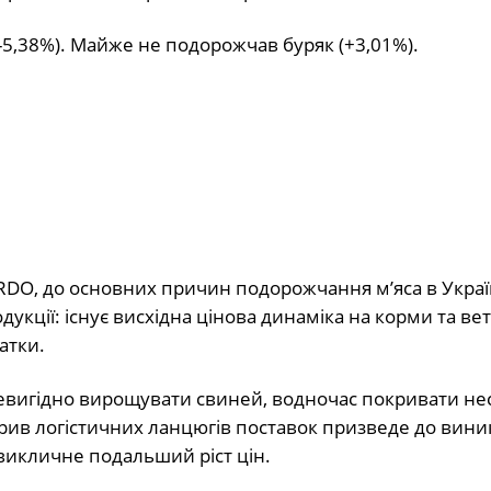
-5,38%). Майже не подорожчав буряк (+3,01%).
BRDO, до основних причин подорожчання м’яса в Укра
дукції: існує висхідна цінова динаміка на корми та ве
атки.
евигідно вирощувати свиней, водночас покривати не
зрив логістичних ланцюгів поставок призведе до вин
викличне подальший ріст цін.