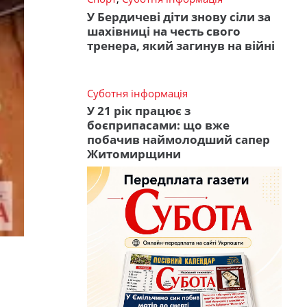
У Бердичеві діти знову сіли за
шахівниці на честь свого
тренера, який загинув на війні
Суботня інформація
У 21 рік працює з
боєприпасами: що вже
побачив наймолодший сапер
Житомирщини