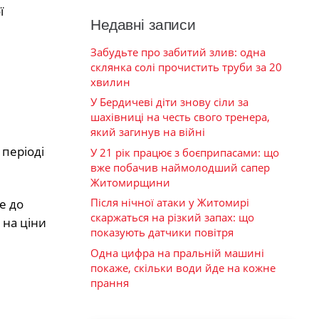
ї
Недавні записи
Забудьте про забитий злив: одна
склянка солі прочистить труби за 20
хвилин
У Бердичеві діти знову сіли за
шахівниці на честь свого тренера,
який загинув на війні
періоді
У 21 рік працює з боєприпасами: що
вже побачив наймолодший сапер
Житомирщини
Після нічної атаки у Житомирі
е до
скаржаться на різкий запах: що
 на ціни
показують датчики повітря
Одна цифра на пральній машині
покаже, скільки води йде на кожне
прання