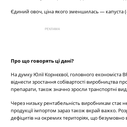
Єдиний овоч, ціна якого зменшилась — капуста (
РЕКЛАМА
Про що говорять ці дані?
На думку Юлії Корнєєвої, головного економіста 
віднести зростання собівартості виробництва про
препарати, також значно зросли транспортні вид
Через низьку рентабельність виробникам стає н
продукції імпортом зараз також вкрай важко. Ро
дефіцитів на окремих територіях, що безумовно 