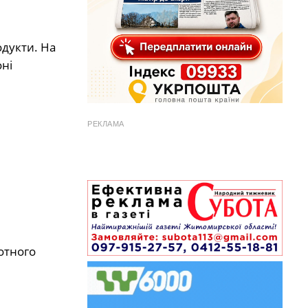
одукти. На
оні
РЕКЛАМА
отного