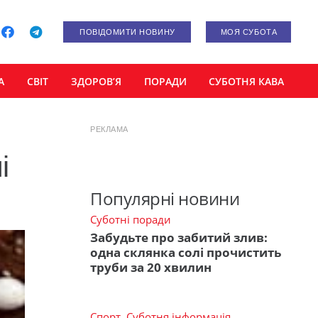
ПОВІДОМИТИ НОВИНУ
МОЯ СУБОТА
А
СВІТ
ЗДОРОВ’Я
ПОРАДИ
СУБОТНЯ КАВА
РЕКЛАМА
і
Популярні новини
Суботні поради
Забудьте про забитий злив:
одна склянка солі прочистить
труби за 20 хвилин
Спорт
,
Суботня інформація