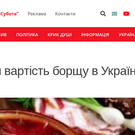
“Субота”
Реклама
Контакти
ЗИВ
ПОЛІТИКА
КРИК ДУШІ
ІНФОРМАЦІЯ
УКРАЇН
и вартість борщу в Україн