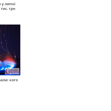
 у липні
 тис. грн
вали: кого