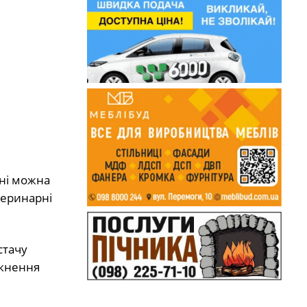
їні можна
теринарні
стачу
икнення