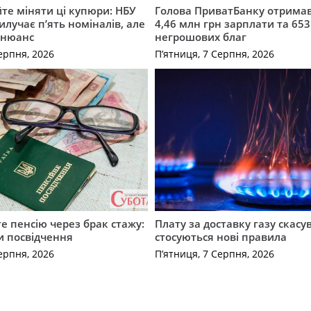
те міняти ці купюри: НБУ
Голова ПриватБанку отримав
илучає п’ять номіналів, але
4,46 млн грн зарплати та 653
 нюанс
негрошових благ
ерпня, 2026
П’ятниця, 7 Серпня, 2026
е пенсію через брак стажу:
Плату за доставку газу скасу
и посвідчення
стосуються нові правила
ерпня, 2026
П’ятниця, 7 Серпня, 2026