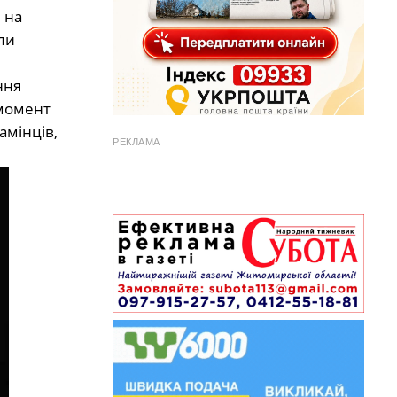
 на
ли
ння
 момент
амінців,
РЕКЛАМА