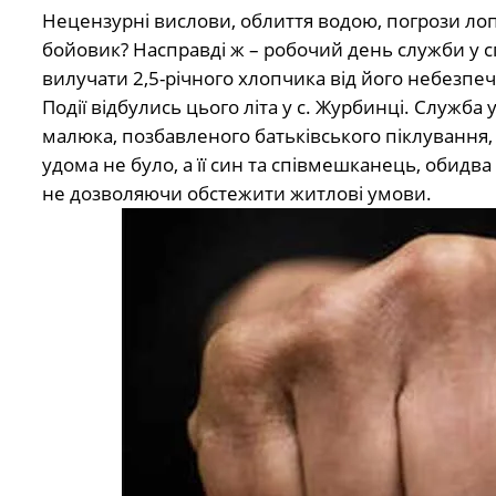
Нецензурні вислови, облиття водою, погрози лоп
бойовик? Насправді ж – робочий день служби у с
вилучати 2,5-річного хлопчика від його небезпеч
Події відбулись цього літа у с. Журбинці. Служб
малюка, позбавленого батьківського піклування,
удома не було, а її син та співмешканець, обидва
не дозволяючи обстежити житлові умови.