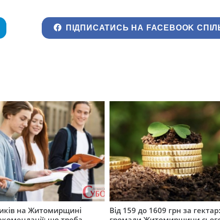
ПІДПИСАТИСЬ НА FACEBOOK СПІЛ
ників на Житомирщині
Від 159 до 1609 грн за гектар:
комендації: що треба
громади Житомирщини сьог