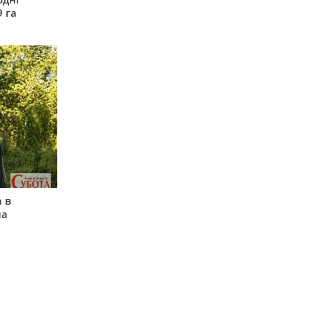
9 га
 в
на