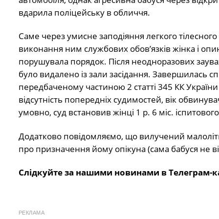
вдарила поліцейську в обличчя.
Саме через умисне заподіяння легкого тілесног
виконання ним службових обов’язків жінка і опин
порушувала порядок. Після неодноразових заува
було видалено із зали засідання. Завершилась 
передбаченому частиною 2 статті 345 КК України
відсутність попередніх судимостей, вік обвинув
умовно, суд встановив жінці 1 р. 6 міс. іспитовог
Додатково повідомляємо, що вилучений малоліт
про призначення йому опікуна (сама бабуся не в
Слідкуйте за нашими новинами в Телеграм-к
РЕКЛАМА