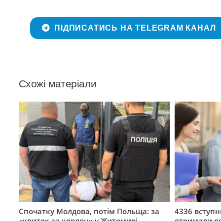
ПІДПИСАТИСЬ НА TELEGRAM КАНАЛ
Схожі матеріали
Спочатку Молдова, потім Польща: за
4336 вступ
«квиток за кордон» у Житомирі
отримали ре