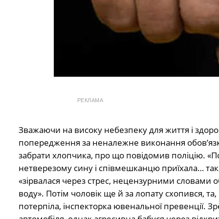
РЕКЛАМА
Зважаючи на високу небезпеку для життя і здоров
попередження за неналежне виконання обов’язків
забрати хлопчика, про що повідомив поліцію. «П
нетверезому сину і співмешканцю приїхала… така
«зірвалася через стрес, нецензурними словами о
воду». Потім чоловік ще й за лопату схопився, та, к
потерпіла, інспекторка ювенальної превенції. З
автомобіля, однак агресивна бабуся через відкри