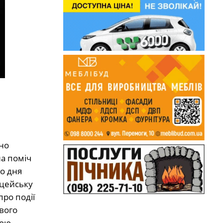
но
на поміч
о дня
іцейську
про події
вого
ою –