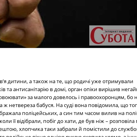
’я дитини, а також на те, що родичі уже отримували
 та антисанітарію в домі, орган опіки вирішив негай
овоювати» за малого довелось і правоохоронцям, бо 
 ж нетвереза бабуся. На суді вона повідомила, що тог
бражала поліцейських, а син тим часом вилив на пол
оли її відібрали, побіг до хати, де був ніж – розповіла 
рештою, хлопчика таки забрали й помістили до службо
те водійське вікно однією рукою схопила кермо, а інш