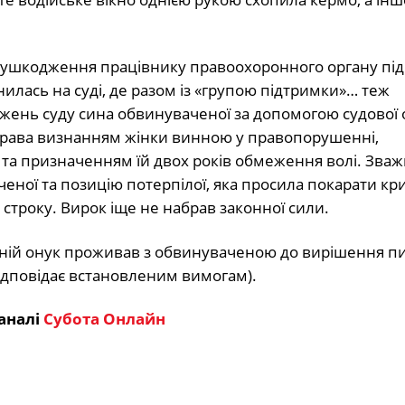
о ушкодження працівнику правоохоронного органу під
илась на суді, де разом із «групою підтримки»… теж
жень суду сина обвинуваченої за допомогою судової
справа визнанням жінки винною у правопорушенні,
 та призначенням їй двох років обмеження волі. Зва
аченої та позицію потерпілої, яка просила покарати к
о строку. Вирок іще не набрав законної сили.
ній онук проживав з обвинуваченою до вирішення п
ідповідає встановленим вимогам).
аналі
Субота Онлайн