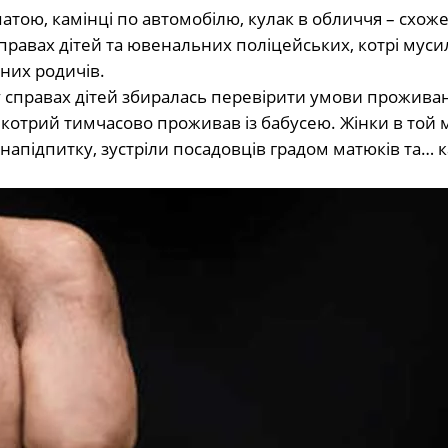
атою, камінці по автомобілю, кулак в обличчя – схоже
правах дітей та ювенальних поліцейських, котрі муси
них родичів.
а у справах дітей збиралась перевірити умови прожива
 котрий тимчасово проживав із бабусею. Жінки в той
 напідпитку, зустріли посадовців градом матюків та… к