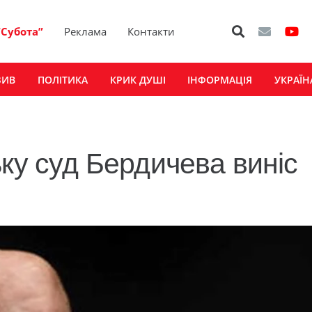
“Субота”
Реклама
Контакти
ЗИВ
ПОЛІТИКА
КРИК ДУШІ
ІНФОРМАЦІЯ
УКРАЇН
ку суд Бердичева виніс