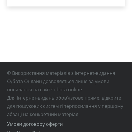
© Використання матеріалів з інтернет-видання
Субота Онлайн дозволяється лише за умови
посилання на сайт subota.online
Для інтернет-видань обов’язкове пряме, відкрите
для пошукових систем гіперпосилання у першому
абзаці на конкретний матеріал.
Умови договору оферти