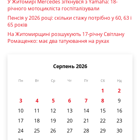
У Житомирі Mercedes зіткнувся з Yamaha: 18-
річного мотоцикліста госпіталізували
Пенсія у 2026 році: скільки стажу потрібно у 60, 63 і
65 років
На Житомирщині розшукують 17-річну Світлану
Ромащенко: має два татуювання на руках
Серпень 2026
Пн
Вт
Ср
Чт
Пт
Сб
Нд
1
2
3
4
5
6
7
8
9
10
11
12
13
14
15
16
17
18
19
20
21
22
23
24
25
26
27
28
29
30