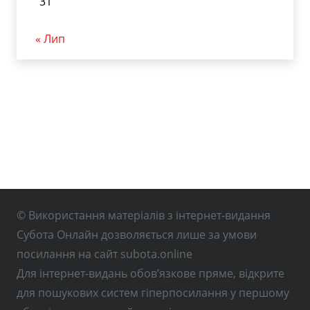
31
« Лип
© Використання матеріалів з інтернет-видання
Субота Онлайн дозволяється лише за умови
посилання на сайт subota.online
Для інтернет-видань обов’язкове пряме, відкрите
для пошукових систем гіперпосилання у першому