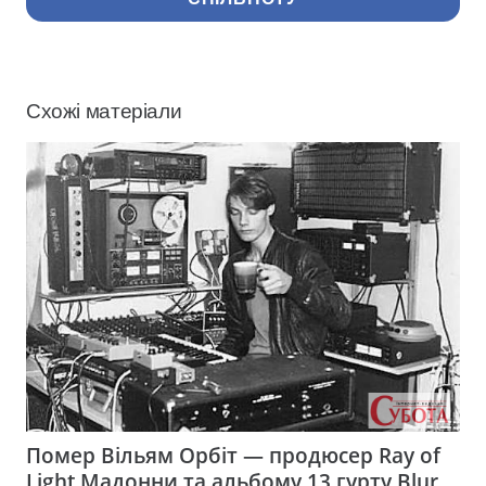
Схожі матеріали
Помер Вільям Орбіт — продюсер Ray of
Light Мадонни та альбому 13 гурту Blur