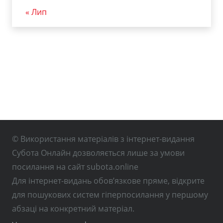
« Лип
© Використання матеріалів з інтернет-видання
Субота Онлайн дозволяється лише за умови
посилання на сайт subota.online
Для інтернет-видань обов’язкове пряме, відкрите
для пошукових систем гіперпосилання у першому
абзаці на конкретний матеріал.