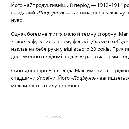
Його найпродуктивніший період — 1912–1914 рок
і згаданий
«Поцілунок»
— картина, що вражає чутт
нуво.
Однак богемне життя мало й темну сторону: Мак
знявся у футуристичному фільмі
«Драма в кабаре
наклав на себе руки у віці всього 20 років. Пр
достеменно невідомі, та для українського мистец
Сьогодні твори Всеволода Максимовича — рідкісн
спадщини України. Його
«Поцілунок»
залишається
можливості та силу творчості.
РЕКЛАМА