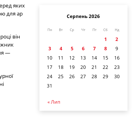
еред яких
ою для ар
Серпень 2026
Пн
Вт
Ср
Чт
Пт
Сб
Нд
році він
1
2
дожник
3
4
5
6
7
8
9
ня —
10
11
12
13
14
15
16
17
18
19
20
21
22
23
урної
24
25
26
27
28
29
30
ні
31
« Лип