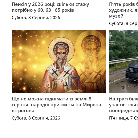
Пенсія у 2026 році: скільки стажу
П’ять років
потрібно у 60, 63 і 65 років
художник, 
музей
Субота, 8 Серпня, 2026
Субота, 8 Сер
Що не можна піднімати із землі 8
На трасі біл
серпня: народні прикмети на Мирона-
участю трьох
вітрогона
попереджаю
Субота, 8 Серпня, 2026
П’ятниця, 7 С