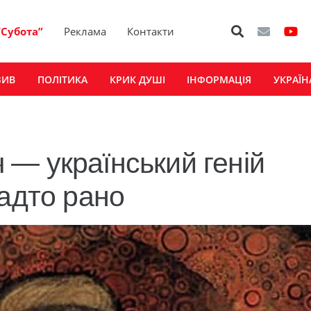
“Субота”
Реклама
Контакти
ЗИВ
ПОЛІТИКА
КРИК ДУШІ
ІНФОРМАЦІЯ
УКРАЇН
— український геній
надто рано