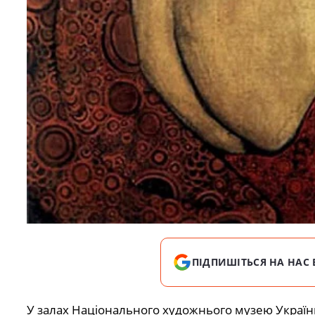
ПІДПИШІТЬСЯ НА НАС 
У залах Національного художнього музею України