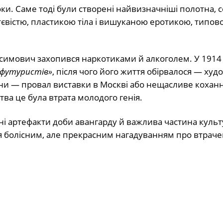
и. Саме тоді були створені найвизначніші полотна, с
євістю, пластикою тіла і вишуканою еротикою, типов
симович захопився наркотиками й алкоголем. У 1914 
 футуристів»
, після чого його життя обірвалося — ху
ичини — провал виставки в Москві або нещасливе кохан
тва це була втрата молодого генія.
і артефакти доби авангарду й важлива частина культ
 болісним, але прекрасним нагадуванням про втраче