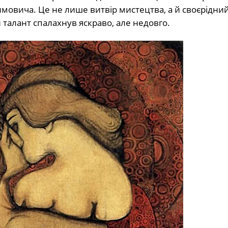
мовича. Це не лише витвір мистецтва, а й своєрідни
 талант спалахнув яскраво, але недовго.