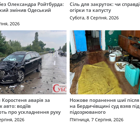
 без Олександра Ройтбурда:
Сіль для закруток: чи справді
який змінив Одеський
огірки та капусту
Субота, 8 Серпня, 2026
пня, 2026
я Коростеня аварія за
Ножове поранення шиї після 
 авто: водіїв
на Бердичівщині суд взяв під
ть про ускладнення руху
підозрюваного
ерпня, 2026
П’ятниця, 7 Серпня, 2026