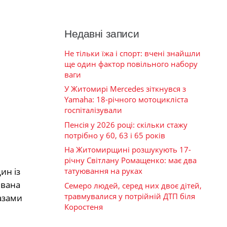
Недавні записи
Не тільки їжа і спорт: вчені знайшли
ще один фактор повільного набору
ваги
У Житомирі Mercedes зіткнувся з
Yamaha: 18-річного мотоцикліста
госпіталізували
Пенсія у 2026 році: скільки стажу
потрібно у 60, 63 і 65 років
На Житомирщині розшукують 17-
річну Світлану Ромащенко: має два
татуювання на руках
ин із
Івана
Семеро людей, серед них двоє дітей,
травмувалися у потрійній ДТП біля
азами
Коростеня