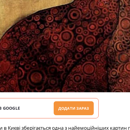
В GOOGLE
ДОДАТИ ЗАРАЗ
 в Києві зберігається одна з найемоційніших картин 