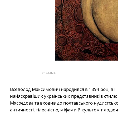
РЕКЛАМА
Всеволод Максимович народився в 1894 році в Полт
найяскравіших українських представників стилю 
Мясоєдова та входив до полтавського нудистсько
античності, тілесністю, міфами й культом плодюч