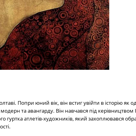
аві. Попри юний вік, він встиг увійти в історію як од
модерн та авангарду. Він навчався під керівництвом 
го гуртка атлетів-художників, який захоплювався обр
ості.