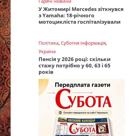
Гарячі новини
У Житомирі Mercedes зіткнувся
з Yamaha: 18-річного
мотоцикліста госпіталізували
Політика
,
Суботня інформація
,
Україна
Пенсія у 2026 році: скільки
стажу потрібно у 60, 63 і 65
років