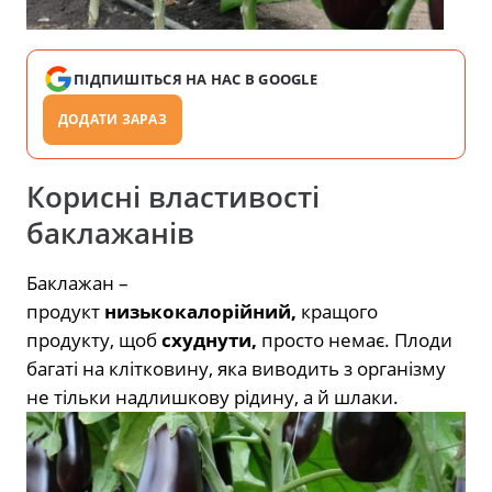
ПІДПИШІТЬСЯ НА НАС В GOOGLE
ДОДАТИ ЗАРАЗ
Корисні властивості
баклажанів
Баклажан –
продукт
низькокалорійний,
кращого
продукту, щоб
схуднути,
просто немає. Плоди
багаті на клітковину, яка виводить з організму
не тільки надлишкову рідину, а й шлаки.