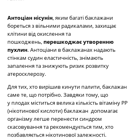
Антоціан нісунін
, яким багаті баклажани
бореться з вільними радикалами, захищає
клітини від окислення та
пошкоджень,
перешкоджає утворенню
пухлин
. Антоціани в баклажанах надають
стінкам судин еластичність, знімають
запалення та знижують ризик розвитку
атеросклерозу.
Для тих, хто вирішив кинути палити, баклажан
саме те, що потрібно. Завдяки тому, що
у плодах міститься велика кількість вітаміну РР
(нікотинової кислоти) баклажан допомагає
організму легше перенести синдром
скасовування та рекомендується тим, хто
позбавляється нікотинової залежності.