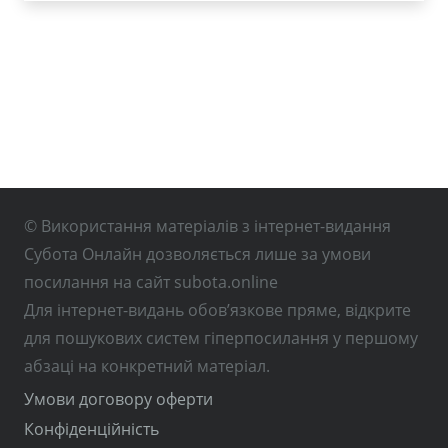
© Використання матеріалів з інтернет-видання
Субота Онлайн дозволяється лише за умови
посилання на сайт subota.online
Для інтернет-видань обов’язкове пряме, відкрите
для пошукових систем гіперпосилання у першому
абзаці на конкретний матеріал.
Умови договору оферти
Конфіденційність