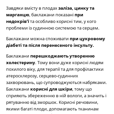
Завдяки вмісту в плодах
заліза, цинку та
марганцю
, баклажани показані
при
недокрів’ї
та особливо корисні тим, у кого
проблеми із судинною системою та серцем.
Баклажани можна споживати
при цукровому
діабеті та після перенесеного інсульту.
Баклажани
перешкоджають утворенню
холестерину
. Тому вони дуже корисні людям
похилого віку, для терапії та для профілактики
атеросклерозу, серцево-судинних
захворювань, що супроводжуються набряками.
Баклажани
корисні для шкіри
, тому що
сприяють збереженню в ній вологи, а значить і
рятуванню від зморшок. Корисні речовини,
якими багаті плоди, допомагають тканинам