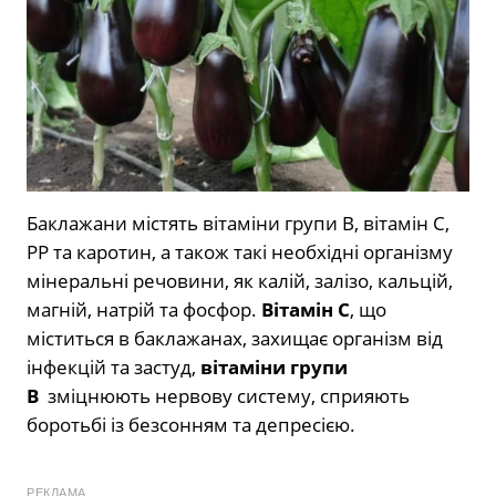
Баклажани містять вітаміни групи B, вітамін С,
РР та каротин, а також такі необхідні організму
мінеральні речовини, як калій, залізо, кальцій,
магній, натрій та фосфор.
Вітамін С
, що
міститься в баклажанах, захищає організм від
інфекцій та застуд,
вітаміни групи
B
зміцнюють нервову систему, сприяють
боротьбі із безсонням та депресією.
РЕКЛАМА