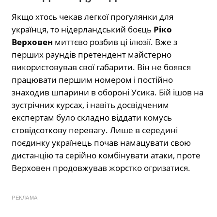
Якщо хтось чекав легкої прогулянки для
українця, то нідерландський боєць
Ріко
Верховен
миттєво розбив ці ілюзії. Вже з
перших раундів претендент майстерно
використовував свої габарити. Він не боявся
працювати першим номером і постійно
знаходив шпарини в обороні Усика. Бій ішов на
зустрічних курсах, і навіть досвідченим
експертам було складно віддати комусь
стовідсоткову перевагу. Лише в середині
поєдинку українець почав намацувати свою
дистанцію та серійно комбінувати атаки, проте
Верховен продовжував жорстко огризатися.
РЕКЛАМА