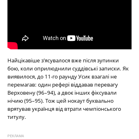
Найцікавіше з’ясувалося вже після зупинки
бою, коли оприлюднили суддівські записки. Як
виявилося, до 11-го раунду Усик взагалі не
перемагав: один рефері віддавав перевагу
Верховену (96–94), а двоє інших фіксували
нічию (95–95). Тож цей нокаут буквально
врятував українця від втрати чемпіонського
титулу.
РЕКЛАМА