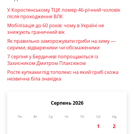
У Коростенському ТЦК помер 46-річний чоловік
після проходження ВЛК
Мобілізація до 60 років: чому в Україні не
знижують граничний вік
Як правильно заморожувати гриби на зиму —
сирими, відвареними чи обсмаженими
7 серпня у Бердичеві попрощаються із
Захисником Дмитром Плаксюком
Росте купками під тополею: на який гриб схожа
незвична біла знахідка
Серпень 2026
Пн
Вт
Ср
Чт
Пт
Сб
Нд
1
2