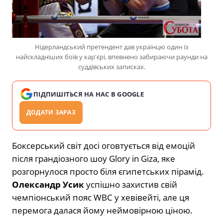
Нідерландський претендент дав українцю один із
найскладніших боїв у кар'єрі, впевнено забираючи раунди на
суддівських записках.
ПІДПИШІТЬСЯ НА НАС В GOOGLE
ДОДАТИ ЗАРАЗ
Боксерський світ досі оговтується від емоцій
після грандіозного шоу Glory in Giza, яке
розгорнулося просто біля єгипетських пірамід.
Олександр Усик
успішно захистив свій
чемпіонський пояс WBC у хевівейті, але ця
перемога далася йому неймовірною ціною.