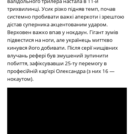
валідольного трилера настала в 11-й
трихвилинці. Усик різко підняв темп, почав
системно пробивати важкі аперкоти і зрештою
дістав суперника акцентованим ударом.
Верховен важко впав у нокдаун. Гігант зумів
підвестися на ноги, але українець миттєво
кинувся його добивати. Після серії нищівних
влучань рефері був змушений зупинити
побиття, зафіксувавши 25-ту перемогу в
професійній кар’єрі Олександра (з них 16 —
нокаутом).