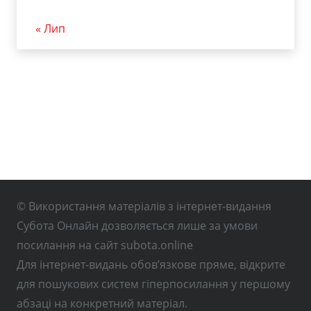
« Лип
© Використання матеріалів з інтернет-видання
Субота Онлайн дозволяється лише за умови
посилання на сайт subota.online
Для інтернет-видань обов’язкове пряме, відкрите
для пошукових систем гіперпосилання у першому
абзаці на конкретний матеріал.