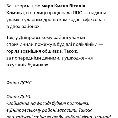
За інформацією
мера Києва Віталія
Кличка,
в столиці працювала ППО — падіння
уламків ударних дронів-камікадзе зафіксовані
в двох районах.
Так, у Дніпровському районі уламки
спричинили пожежу в будівлі поліклініки —
горіла зовнішня обшивка. Також,
за попередніми даними, є ушкодження
в сусідніх будинках.
Фото ДСНС
Фото ДСНС
«Займання на фасаді будівлі поліклініки
в Дніпровському районі загасили. Також
пошкоджені стіна закладу, вибиті вікна, зламані