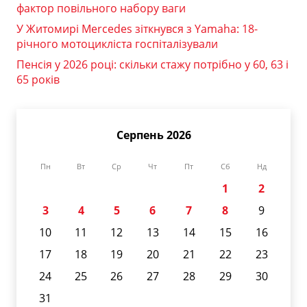
фактор повільного набору ваги
У Житомирі Mercedes зіткнувся з Yamaha: 18-
річного мотоцикліста госпіталізували
Пенсія у 2026 році: скільки стажу потрібно у 60, 63 і
65 років
Серпень 2026
Пн
Вт
Ср
Чт
Пт
Сб
Нд
1
2
3
4
5
6
7
8
9
10
11
12
13
14
15
16
17
18
19
20
21
22
23
24
25
26
27
28
29
30
31