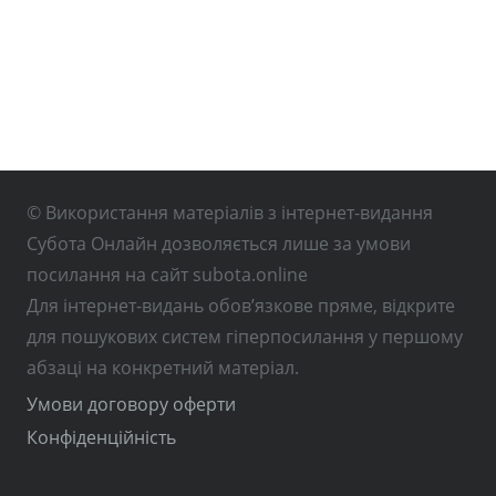
© Використання матеріалів з інтернет-видання
Субота Онлайн дозволяється лише за умови
посилання на сайт subota.online
Для інтернет-видань обов’язкове пряме, відкрите
для пошукових систем гіперпосилання у першому
абзаці на конкретний матеріал.
Умови договору оферти
Конфіденційність