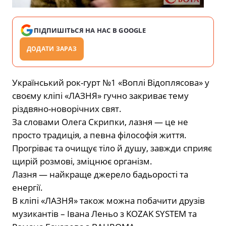
ПІДПИШІТЬСЯ НА НАС В GOOGLE
ДОДАТИ ЗАРАЗ
Український рок-гурт №1 «Воплі Відоплясова» у
своєму кліпі «ЛАЗНЯ» гучно закриває тему
різдвяно-новорічних свят.
За словами Олега Скрипки, лазня — це не
просто традиція, а певна філософія життя.
Прогріває та очищує тіло й душу, завжди сприяє
щирій розмові, зміцнює організм.
Лазня — найкраще джерело бадьорості та
енергії.
В кліпі «ЛАЗНЯ» також можна побачити друзів
музикантів – Івана Леньо з KOZAK SYSTEM та