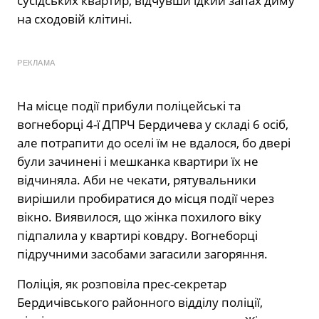
сусідських квартир, відчувши їдкий запах диму
на сходовій клітині.
РЕКЛАМА
На місце події прибули поліцейські та
вогнеборці 4-ї ДПРЧ Бердичева у складі 6 осіб,
але потрапити до оселі їм не вдалося, бо двері
були зачинені і мешканка квартири їх не
відчиняла. Аби не чекати, рятувальники
вирішили пробиратися до місця події через
вікно. Виявилося, що жінка похилого віку
підпалила у квартирі ковдру. Вогнеборці
підручними засобами загасили загоряння.
Поліція, як розповіла прес-секретар
Бердичівського районного відділу поліції,