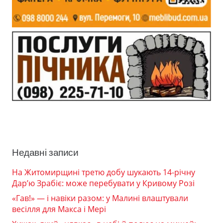
Недавні записи
На Житомирщині третю добу шукають 14-річну
Дар’ю Зрабіє: може перебувати у Кривому Розі
«Гав!» — і навіки разом: у Малині влаштували
весілля для Макса і Мері