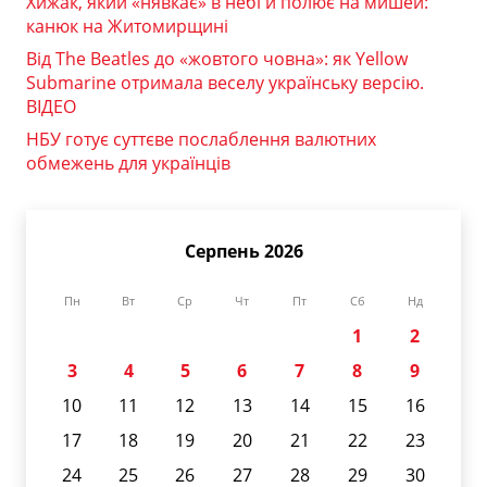
Хижак, який «нявкає» в небі й полює на мишей:
канюк на Житомирщині
Від The Beatles до «жовтого човна»: як Yellow
Submarine отримала веселу українську версію.
ВІДЕО
НБУ готує суттєве послаблення валютних
обмежень для українців
Серпень 2026
Пн
Вт
Ср
Чт
Пт
Сб
Нд
1
2
3
4
5
6
7
8
9
10
11
12
13
14
15
16
17
18
19
20
21
22
23
24
25
26
27
28
29
30