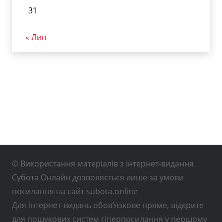
31
« Лип
© Використання матеріалів з інтернет-видання
Субота Онлайн дозволяється лише за умови
посилання на сайт subota.online
Для інтернет-видань обов’язкове пряме, відкрите
для пошукових систем гіперпосилання у першому