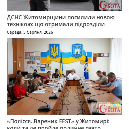
ДСНС Житомирщини посилили новою
технікою: що отримали підрозділи
Середа, 5 Серпня, 2026
«Полісся. Вареник FEST» у Житомирі:
коли та де пройде родинне свято