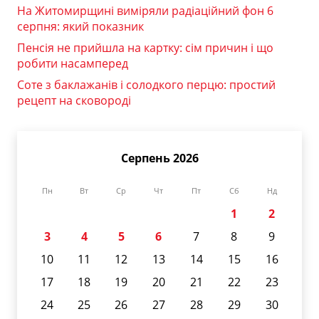
На Житомирщині виміряли радіаційний фон 6
серпня: який показник
Пенсія не прийшла на картку: сім причин і що
робити насамперед
Соте з баклажанів і солодкого перцю: простий
рецепт на сковороді
Серпень 2026
Пн
Вт
Ср
Чт
Пт
Сб
Нд
1
2
3
4
5
6
7
8
9
10
11
12
13
14
15
16
17
18
19
20
21
22
23
24
25
26
27
28
29
30