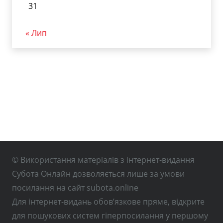
31
« Лип
© Використання матеріалів з інтернет-видання
Субота Онлайн дозволяється лише за умови
посилання на сайт subota.online
Для інтернет-видань обов’язкове пряме, відкрите
для пошукових систем гіперпосилання у першому