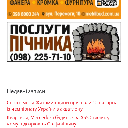
Недавні записи
Спортсмени Житомирщини привезли 12 нагород
із чемпіонату України з акватлону
Квартири, Mercedes і будинок за $550 тисяч: у
чому підозрюють Стефанішину